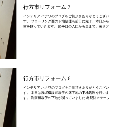
行方市リフォーム 7
インテリア ハナワのブログをご覧頂きありがとうございま
す。 フローリング面の下地処理も前日に完了、本日からCF
材を貼っていきます。 勝手口の入口から奥まで、長さ6mの
CF材の半分に床糊を塗布。 オープンタイム（接着性をより
高める為、塗布後に適切な時間を設ける）後に圧着し余分な
材料をカットします。 やはりCF材は良いです
ね！ お客様には事前に僕から下記のご提案をしており、サ
ンプルを確認しながら打合せを行いました。 1.板幅は15セ
ンチ→空間に広がりを感じるよう。 2.木目柄については、落
ち着いた雰囲気を保ちながらやや明るい印象に→年齢を問わ
ずにどなたでも寛げる空間になるよう。 工事中、お客様も
仕上がりを確認され喜んでおられました。 明日は残り半分
のスペースを貼っていきますが、僕もお客様も全体の仕上が
行方市リフォーム 6
りが楽しみです！
インテリア ハナワのブログをご覧頂きありがとうございま
す。 本日は洗濯機設置場所の床下地の下地処理を行いま
す。 洗濯機場所の下地が弱っていました 亀裂防止テープを
貼り下地処理 下地処理完了 乾き具合を確認しながら計2回の
パテ処理を行いました。 次回はフローリング面にCF材を貼
っていきます！