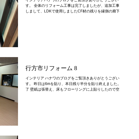
した。 ※床材が濃い場合にはブロンズ色のほうが馴染むよ
す。 全体のリフォーム工事は完了しましたが、追加工事と
うに感じます。 明るい色味の床材には白系やシルバー系だ
しまして、LDKで使用しましたCF材の残りを縁側の廊下に
と違和感なく馴染むの
使用します。 施工前 この部分にCFを貼っていきますが、気
になる部分があるので下地処理を行います。 板の繋ぎ目に
亀裂防止テープを貼ります 床面専用のパテ処理を行いまし
た 下地処理をせずにこのまま貼ってしまえば仕事は早いの
ですが、後々繋ぎ目が動いてしまうのは明白なので、亀裂防
止テープ+専用パテを用いて補強をします。 インテリア ハナ
ワでは、割れ防止やランニングコスト軽減の為にも、この作
業がとても大切だと考えております。 １日完全硬化させ、
あらためて明日仕上げます！
行方市リフォーム 8
インテリア ハナワのブログをご覧頂きありがとうございま
す。 昨日は6mを貼り、本日残り半分を貼り終えました。 完
了 壁紙は張替え、床もフローリングに上貼りしたので空間
の印象が大きく変わりました。 できるだけコストをかけず
にこの状態にする為には、 1.フローリングを剥がさないこと
→剥がすコストを削減。 2.フローリング仕上げにしないこと
→CF材を使用しコストを削減。 3.全ての作業（壁紙とCF）
を一業者で行うこと→外注しないことで大幅に工事費を削
減。 上記3つの条件が必要となりますので、ぜひ今後のリフ
ォームのご参考にしてください。 次回は残ったCF材で縁側
の床面を貼っていきます！