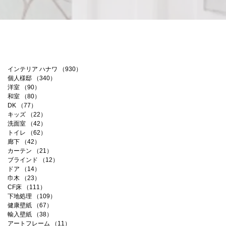
インテリア ハナワ
（930）
930件の記事
個人様邸
（340）
340件の記事
洋室
（90）
90件の記事
和室
（80）
80件の記事
DK
（77）
77件の記事
キッズ
（22）
22件の記事
洗面室
（42）
42件の記事
トイレ
（62）
62件の記事
廊下
（42）
42件の記事
カーテン
（21）
21件の記事
ブラインド
（12）
12件の記事
ドア
（14）
14件の記事
巾木
（23）
23件の記事
CF床
（111）
111件の記事
下地処理
（109）
109件の記事
健康壁紙
（67）
67件の記事
輸入壁紙
（38）
38件の記事
アートフレーム
（11）
11件の記事