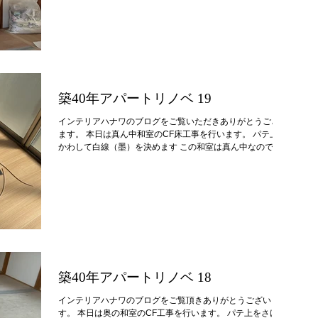
面を貼り終えました。 玄関口から 次回は洗面室の設備工事
を行います。
築40年アパートリノベ 19
インテリアハナワのブログをご覧いただきありがとうござい
ます。 本日は真ん中和室のCF床工事を行います。 パテ上を
かわして白線（墨）を決めます この和室は真ん中なので押
入れはございませんが、以前同じCFを貼ったので柄を合わ
せなくてはなりません。 パテ上をかわすことと、柄をあわ
ることを両立できる位置が先程の白線なのです。 手前から
貼っていきます 白線まで張り終えたので、残りの半幅を貼
っていきます 完了 作業しながら感じたことですが、この床
材は和室にも洋室にも違和感なく溶け込み空間に調和をもた
らします。 床材は施工面積も広く、選んだ床材で空間の印
象が大きく変わるので、どの材料（色味）に選定するかによ
って居心地にも影響すると考えられます。 次回は玄関前の
4.5畳の和室です。
築40年アパートリノベ 18
インテリアハナワのブログをご覧頂きありがとうございま
す。 本日は奥の和室のCF工事を行います。 パテ上をさけて