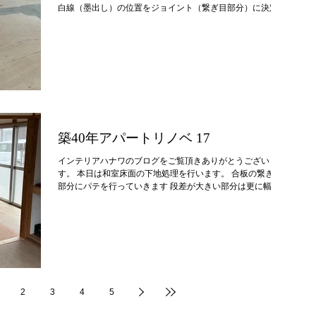
白線（墨出し）の位置をジョイント（繋ぎ目部分）に決定
この位置にした理由は柄を通すのに押入も絡むので、左手か
らだと中途半端な位置にジョイントがきてしまい押入の中で
柄合わせができなくなってしまうから。 もう一つの理由は
パテ上でのジョイントを避けるためです。 ※壁紙でもCFで
もパテ上でのジョイントは厳禁、絶対にしてはいけません。
いつも通り動かないように未使用の床糊で固定して半分ずつ
貼っていきます 押入部分 2枚に分けて貼るのですが、室内
側を一幅（183㌢）で貼ってあり、ちょうど押入真ん中の仕
切りで左右に振り分けられるようにしてあります ※数㌢逃
げをつくり振り分けられるように考えて1番最初の白線（墨
築40年アパートリノベ 17
出し）を決めた。 183㌢の一枚を右から室内側と同様に柄
（縦目）を通し、残りを左手に持っていくところ このCF工
インテリアハナワのブログをご覧頂きありがとうございま
事で1番重要な作業は、最初の墨出しです。 この位置を間違
す。 本日は和室床面の下地処理を行います。 合板の繋ぎ目
ってしまうと、室内側は貼れたとしても押入内で柄が振り分
部分にパテを行っていきます 段差が大きい部分は更に幅広
けられずに無駄に材料を使用
くパテ処理を行います この木質系パテは感想後とても硬く
なってしまうのでミミ（左右）を残してしまうとペーパーで
調整するのが難しい 強固なのはよいのですが取り扱い注意
の下地材なので毎回神経をつかいます。 完了 1日おいて乾燥
させ明日奥から仕上げていきます。
2
3
4
5