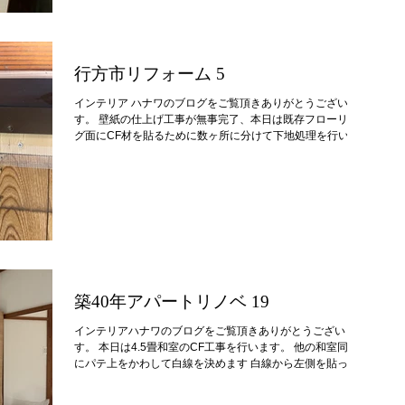
行方市リフォーム 5
インテリア ハナワのブログをご覧頂きありがとうございま
す。 壁紙の仕上げ工事が無事完了、本日は既存フローリン
グ面にCF材を貼るために数ヶ所に分けて下地処理を行いま
す。 新たに設置した勝手口ドアのジョイント部分 このまま
パテをしてしまうと早期に床面が割れてしまうので、補強の
ため亀裂防止テープを使用します。 この部分に亀裂防止テ
ープを使用 床専用パテを塗布 亀裂防止テープを使用して床
専用パテを行っているので、非常に高い強度が形成され、施
工後割れにくい下地となります。 CFを貼れば隠れてしまう
部分ですが、非常に重要な仕事の一つなので、ブログをご覧
の皆様の今後のリフォーム工事にお役立てください。 次回
も床面の下地処理となります。
築40年アパートリノベ 19
インテリアハナワのブログをご覧頂きありがとうございま
す。 本日は4.5畳和室のCF工事を行います。 他の和室同様
にパテ上をかわして白線を決めます 白線から左側を貼って
いきます 押入部分も貼ります 完成 室内側と押入内の柄
（縦）を合わせました 4.5畳の和室も完了、これで全ての床