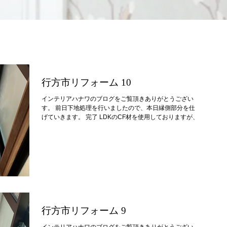
行方市リフォーム 10
インテリアハナワのブログをご覧頂きありがとうございま
す。 前日下地処理を行いましたので、本日縁側部分を仕上
げていきます。 完了 LDKのCF材を使用しておりますが、色
味と穏やかな印象の木目柄なので、違和感なく縁側にも馴染
みました。 この部分に見切り材を取付けます 材料が途中ま
で（LDKの残材なので縁側全ては貼れない為）なので、歩行
時のつまずき防止のために見切り材を取付けます。 僕の個
人的なこだわりがありまして、一般的なブロンズ色のアルミ
の見切り材は使用せず、丈夫なステンレス製の見切り材を使
用しました。 理由 1.アルミ製だと幅が広いタイプのみ、や
ぼったい印象になるので、細幅タイプもあるステンレス製に
することでシャープな印象に 2.ブロンズ（茶色）色だと、製
品特性上後々キズ等が目立つ 3.空間のアクセント、段差の視
行方市リフォーム 9
認性も加味して、意匠性と安全性を確保 完了 あえて見切り
材を「観せる」、空間のアクセントにもなるように配慮しま
インテリアハナワのブログをご覧頂きありがとうございま