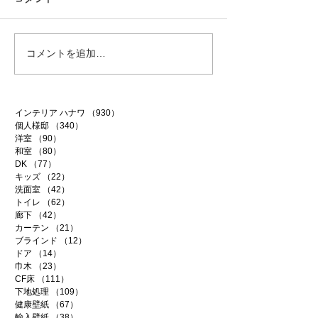
白昼夢
無農薬南高梅
コメントを追加…
インテリア ハナワ
（930）
930件の記事
個人様邸
（340）
340件の記事
洋室
（90）
90件の記事
和室
（80）
80件の記事
DK
（77）
77件の記事
キッズ
（22）
22件の記事
洗面室
（42）
42件の記事
トイレ
（62）
62件の記事
廊下
（42）
42件の記事
カーテン
（21）
21件の記事
ブラインド
（12）
12件の記事
ドア
（14）
14件の記事
巾木
（23）
23件の記事
CF床
（111）
111件の記事
下地処理
（109）
109件の記事
健康壁紙
（67）
67件の記事
輸入壁紙
（38）
38件の記事