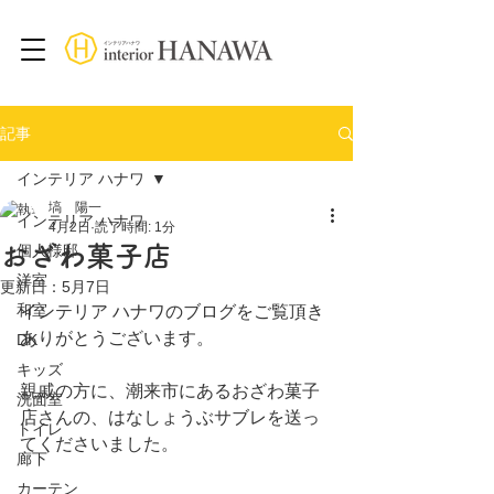
記事
インテリア ハナワ
塙 陽一
インテリア ハナワ
4月2日
読了時間: 1分
おざわ菓子店
個人様邸
洋室
更新日：
5月7日
和室
インテリア ハナワのブログをご覧頂き
ありがとうございます。
DK
キッズ
親戚の方に、潮来市にあるおざわ菓子
洗面室
店さんの、はなしょうぶサブレを送っ
トイレ
てくださいました。
廊下
カーテン