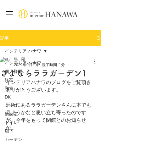
記事
インテリア ハナワ
塙 陽一
インテリア ハナワ
2022年9月20日
読了時間: 1分
さよならララガーデン1
個人様邸
洋室
インテリアハナワのブログをご覧頂き
和室
ありがとうございます。
DK
近所にあるララガーデンさんに本でも
キッズ
見ようかなと思い立ち寄ったのです
洗面室
が、今年をもって閉館とのお知らせ
トイレ
が。
廊下
カーテン