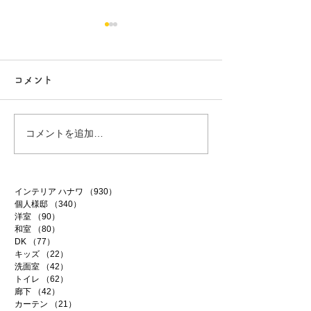
コメント
白昼夢
無農薬南高梅
コメントを追加…
インテリア ハナワ
（930）
930件の記事
個人様邸
（340）
340件の記事
洋室
（90）
90件の記事
和室
（80）
80件の記事
DK
（77）
77件の記事
キッズ
（22）
22件の記事
洗面室
（42）
42件の記事
トイレ
（62）
62件の記事
廊下
（42）
42件の記事
カーテン
（21）
21件の記事