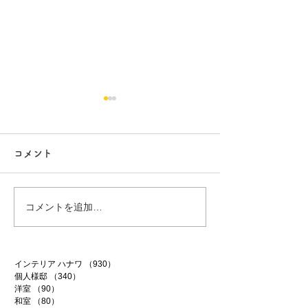
コメント
行方市リフォーム 9
行方市リフォーム
コメントを追加…
インテリア ハナワ
（930）
930件の記事
個人様邸
（340）
340件の記事
洋室
（90）
90件の記事
和室
（80）
80件の記事