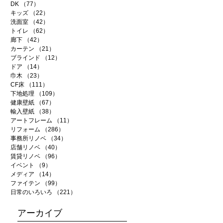
DK
（77）
77件の記事
キッズ
（22）
22件の記事
洗面室
（42）
42件の記事
トイレ
（62）
62件の記事
廊下
（42）
42件の記事
カーテン
（21）
21件の記事
ブラインド
（12）
12件の記事
ドア
（14）
14件の記事
巾木
（23）
23件の記事
CF床
（111）
111件の記事
下地処理
（109）
109件の記事
健康壁紙
（67）
67件の記事
輸入壁紙
（38）
38件の記事
アートフレーム
（11）
11件の記事
リフォーム
（286）
286件の記事
事務所リノベ
（34）
34件の記事
店舗リノベ
（40）
40件の記事
賃貸リノベ
（96）
96件の記事
イベント
（9）
9件の記事
メディア
（14）
14件の記事
ファイテン
（99）
99件の記事
日常のいろいろ
（221）
221件の記事
アーカイブ