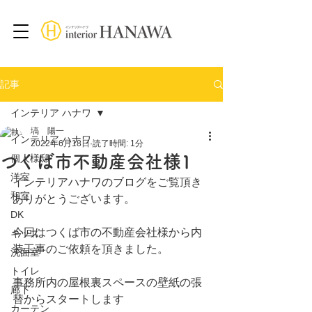
記事
インテリア ハナワ
塙 陽一
インテリア ハナワ
2022年6月18日
読了時間: 1分
つくば市不動産会社様1
個人様邸
洋室
インテリアハナワのブログをご覧頂き
和室
ありがとうございます。
DK
今回はつくば市の不動産会社様から内
キッズ
装工事のご依頼を頂きました。
洗面室
トイレ
事務所内の屋根裏スペースの壁紙の張
廊下
替からスタートします
カーテン