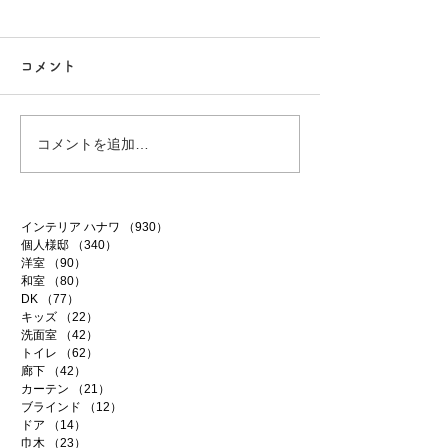
コメント
塗装工事の打合せ
コメントを追加…
牛久市築40年ア
インテリア ハナワ
（930）
930件の記事
個人様邸
（340）
340件の記事
洋室
（90）
90件の記事
和室
（80）
80件の記事
DK
（77）
77件の記事
キッズ
（22）
22件の記事
洗面室
（42）
42件の記事
トイレ
（62）
62件の記事
廊下
（42）
42件の記事
カーテン
（21）
21件の記事
ブラインド
（12）
12件の記事
ドア
（14）
14件の記事
巾木
（23）
23件の記事