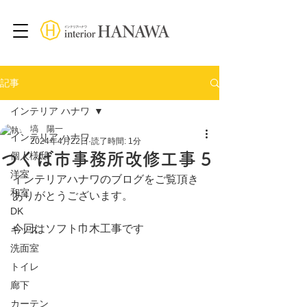
記事
インテリア ハナワ
塙 陽一
インテリア ハナワ
2024年4月22日
読了時間: 1分
つくば市事務所改修工事 5
個人様邸
洋室
インテリアハナワのブログをご覧頂き
和室
ありがとうございます。
DK
今回はソフト巾木工事です
キッズ
洗面室
トイレ
廊下
カーテン