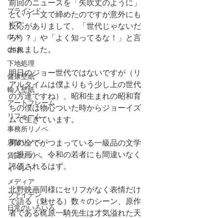
前回のニュースを「矢吹丈のように」
ブラインド
という一文で締めたのですが意外にも
ドア
反応がありまして、「世代じゃないだ
巾木
ろう？」や「よく知ってるな！」と言
われました。
CF床
下地処理
明日のジョー世代ではないですが（リ
健康壁紙
アルタイムは僕よりもう少し上の世代
輸入壁紙
の方達ですね）、昭和生まれの昭和育
アートフレーム
ちの僕は物心ついた時からジョーイズ
リフォーム
ムで生きています。
事務所リノベ
店舗リノベ
男の全てがつまっている一級品の文学
（漫画）、令和の若者にも間違いなく
賃貸リノベ
評価されるはず。
イベント
メディア
北野映画同様にセリフがなく表情だけ
ファイテン
で語る（魅せる）数々のシーン、原作
日常のいろいろ
者である梶原一騎先生は才気溢れた天