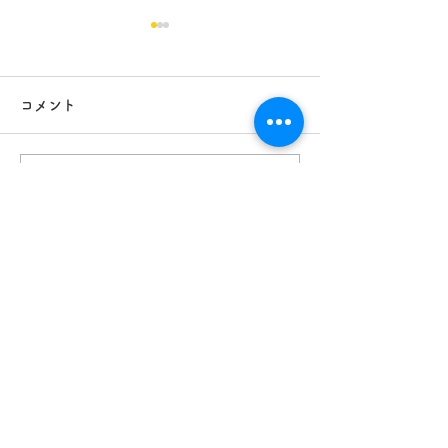
コメント
行方市 新築10
コメントを追加…
かすみがうら市リフォー
ム 1
インテリア ハナワ
（930）
930件の記事
個人様邸
（340）
340件の記事
洋室
（90）
90件の記事
和室
（80）
80件の記事
DK
（77）
77件の記事
キッズ
（22）
22件の記事
洗面室
（42）
42件の記事
トイレ
（62）
62件の記事
廊下
（42）
42件の記事
カーテン
（21）
21件の記事
ブラインド
（12）
12件の記事