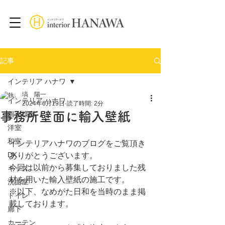
記事
インテリア ハナワ
塙 陽一
インテリア ハナワ
2024年6月19日
読了時間: 2分
事務所壁面に輸入壁紙
個人様邸
洋室
和室
インテリアハナワのブログをご覧頂き
DK
ありがとうございます。
今回は以前から募集しておりました残
キッズ
材を用いた輸入壁紙の施工です。
洗面室
※以下、なめがた日和を当時のまま掲
トイレ
載しております。
廊下
カーテン