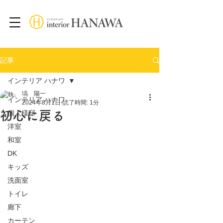
記事
インテリア ハナワ
塙 陽一
インテリア ハナワ
2024年8月1日
読了時間: 1分
初心に戻る
個人様邸
洋室
和室
DK
キッズ
洗面室
トイレ
廊下
カーテン