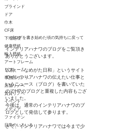
ブラインド
ドア
巾木
CF床
ブログを書き始めた頃の気持ちに戻って
下地処理
健康壁紙
インテリアハナワのブログをご覧頂き
輸入壁紙
ありがとうございます。
アートフレーム
リフォーム
以前、「なめがた日和」というサイト
でインテリアハナワの伝えたい仕事と
事務所リノベ
いうニュース（ブログ）を書いていた
店舗リノベ
のでHPのブログと重複した内容もござ
賃貸リノベ
いました。
イベント
今後は、通常のインテリアハナワのブ
メディア
ログとして発信して参ります。
ファイテン
日常のいろいろ
さて、インテリアハナワでは今まで少