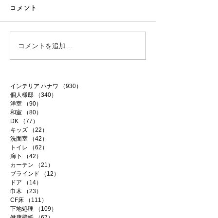
コメント
サプライズ
アートフレーム 
コメントを追加…
インテリア ハナワ
（930）
930件の記事
個人様邸
（340）
340件の記事
洋室
（90）
90件の記事
和室
（80）
80件の記事
DK
（77）
77件の記事
キッズ
（22）
22件の記事
洗面室
（42）
42件の記事
トイレ
（62）
62件の記事
廊下
（42）
42件の記事
カーテン
（21）
21件の記事
ブラインド
（12）
12件の記事
ドア
（14）
14件の記事
巾木
（23）
23件の記事
CF床
（111）
111件の記事
下地処理
（109）
109件の記事
健康壁紙
（67）
67件の記事