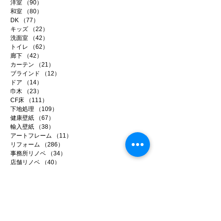
洋室
（90）
90件の記事
和室
（80）
80件の記事
DK
（77）
77件の記事
キッズ
（22）
22件の記事
洗面室
（42）
42件の記事
トイレ
（62）
62件の記事
廊下
（42）
42件の記事
カーテン
（21）
21件の記事
ブラインド
（12）
12件の記事
ドア
（14）
14件の記事
巾木
（23）
23件の記事
CF床
（111）
111件の記事
下地処理
（109）
109件の記事
健康壁紙
（67）
67件の記事
輸入壁紙
（38）
38件の記事
アートフレーム
（11）
11件の記事
リフォーム
（286）
286件の記事
事務所リノベ
（34）
34件の記事
店舗リノベ
（40）
40件の記事
賃貸リノベ
（96）
96件の記事
イベント
（9）
9件の記事
メディア
（14）
14件の記事
ファイテン
（99）
99件の記事
日常のいろいろ
（221）
221件の記事