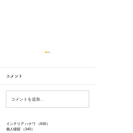
コメント
白昼夢
無農薬南高梅
コメントを追加…
インテリア ハナワ
（930）
930件の記事
個人様邸
（340）
340件の記事