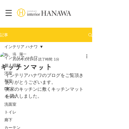
記事
インテリア ハナワ
塙 陽一
インテリア ハナワ
2025年3月14日
読了時間: 1分
キッチンマット
個人様邸
洋室
インテリアハナワのブログをご覧頂き
和室
ありがとうございます。
DK
実家のキッチンに敷くキッチンマット
を購入しました。
キッズ
洗面室
トイレ
廊下
カーテン