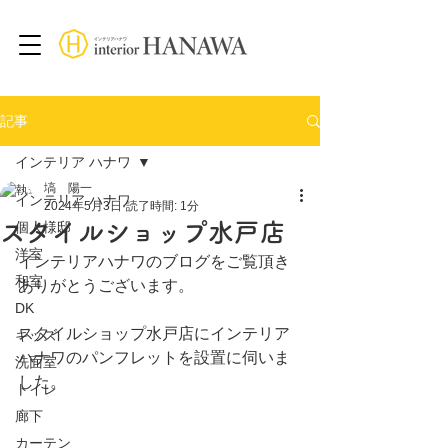
記事
インテリア ハナワ
塙 陽一
インテリア ハナワ
2024年5月3日
読了時間: 1分
スタイルショップ水戸店
個人様邸
洋室
インテリアハナワのブログをご覧頂き
和室
ありがとうございます。
DK
スタイルショップ水戸店にインテリア
キッズ
ハナワのパンフレットを設置に伺いま
洗面室
した。
トイレ
廊下
カーテン