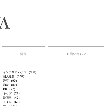
料金
お問い合わせ
インテリア ハナワ
（930）
930件の記事
個人様邸
（340）
340件の記事
洋室
（90）
90件の記事
和室
（80）
80件の記事
DK
（77）
77件の記事
キッズ
（22）
22件の記事
洗面室
（42）
42件の記事
トイレ
（62）
62件の記事