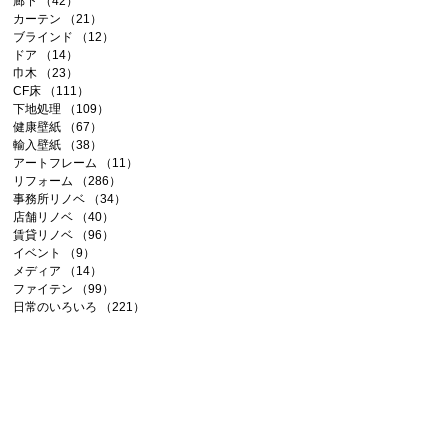
廊下
（42）
42件の記事
カーテン
（21）
21件の記事
ブラインド
（12）
12件の記事
ドア
（14）
14件の記事
巾木
（23）
23件の記事
CF床
（111）
111件の記事
下地処理
（109）
109件の記事
健康壁紙
（67）
67件の記事
輸入壁紙
（38）
38件の記事
アートフレーム
（11）
11件の記事
リフォーム
（286）
286件の記事
事務所リノベ
（34）
34件の記事
店舗リノベ
（40）
40件の記事
賃貸リノベ
（96）
96件の記事
イベント
（9）
9件の記事
メディア
（14）
14件の記事
ファイテン
（99）
99件の記事
日常のいろいろ
（221）
221件の記事