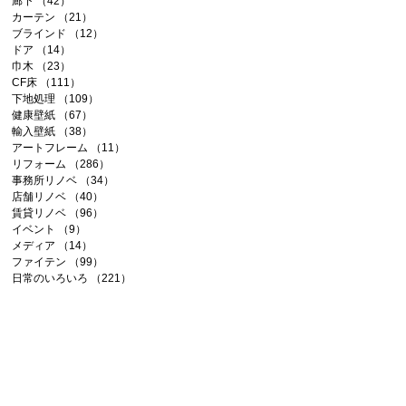
廊下
（42）
42件の記事
カーテン
（21）
21件の記事
ブラインド
（12）
12件の記事
ドア
（14）
14件の記事
巾木
（23）
23件の記事
CF床
（111）
111件の記事
下地処理
（109）
109件の記事
健康壁紙
（67）
67件の記事
輸入壁紙
（38）
38件の記事
アートフレーム
（11）
11件の記事
リフォーム
（286）
286件の記事
事務所リノベ
（34）
34件の記事
店舗リノベ
（40）
40件の記事
賃貸リノベ
（96）
96件の記事
イベント
（9）
9件の記事
メディア
（14）
14件の記事
ファイテン
（99）
99件の記事
日常のいろいろ
（221）
221件の記事