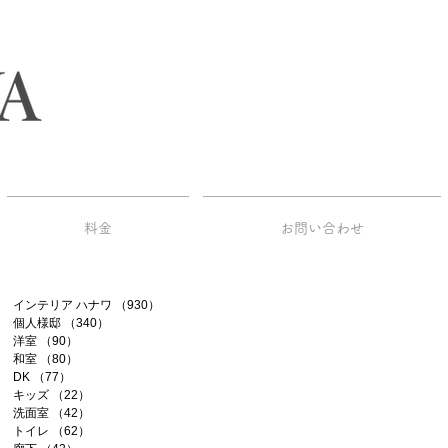
料金
お問い合わせ
インテリア ハナワ
（930）
930件の記事
個人様邸
（340）
340件の記事
洋室
（90）
90件の記事
和室
（80）
80件の記事
DK
（77）
77件の記事
キッズ
（22）
22件の記事
洗面室
（42）
42件の記事
トイレ
（62）
62件の記事