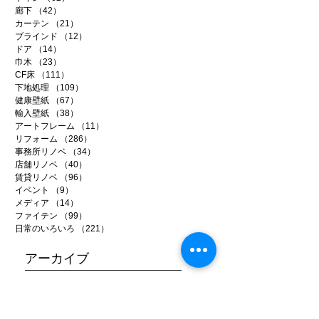
廊下
（42）
42件の記事
カーテン
（21）
21件の記事
ブラインド
（12）
12件の記事
ドア
（14）
14件の記事
巾木
（23）
23件の記事
CF床
（111）
111件の記事
下地処理
（109）
109件の記事
健康壁紙
（67）
67件の記事
輸入壁紙
（38）
38件の記事
アートフレーム
（11）
11件の記事
リフォーム
（286）
286件の記事
事務所リノベ
（34）
34件の記事
店舗リノベ
（40）
40件の記事
賃貸リノベ
（96）
96件の記事
イベント
（9）
9件の記事
メディア
（14）
14件の記事
ファイテン
（99）
99件の記事
日常のいろいろ
（221）
221件の記事
アーカイブ
2026年7月
（5）
5件の記事
2026年6月
（20）
20件の記事
2026年5月
（22）
22件の記事