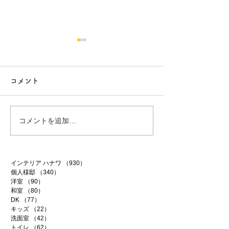
コメント
ファイテン 99
ファイテン 98
コメントを追加…
インテリア ハナワ
（930）
930件の記事
個人様邸
（340）
340件の記事
洋室
（90）
90件の記事
和室
（80）
80件の記事
DK
（77）
77件の記事
キッズ
（22）
22件の記事
洗面室
（42）
42件の記事
トイレ
（62）
62件の記事