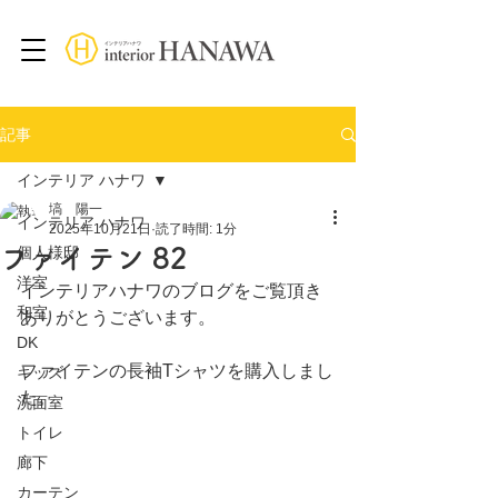
記事
インテリア ハナワ
塙 陽一
インテリア ハナワ
2025年10月21日
読了時間: 1分
ファイテン 82
個人様邸
洋室
インテリアハナワのブログをご覧頂き
和室
ありがとうございます。
DK
ファイテンの長袖Tシャツを購入しまし
キッズ
た。
洗面室
トイレ
廊下
カーテン