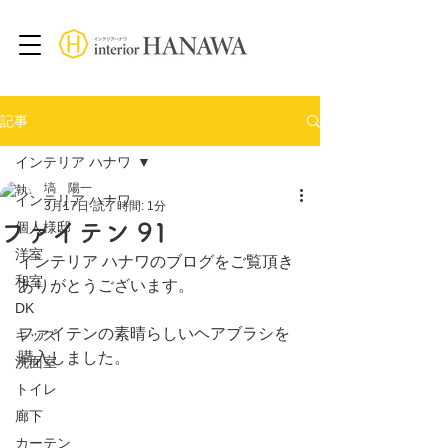
記事
インテリア ハナワ
塙 陽一
インテリア ハナワ
3月17日
読了時間: 1分
ファイテン 91
個人様邸
洋室
インテリア ハナワのブログをご覧頂き
和室
ありがとうございます。
DK
ファイテンの素晴らしいヘアブラシを
キッズ
購入しました。
洗面室
トイレ
廊下
カーテン