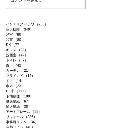
コメントを追加…
インテリア ハナワ
（930）
930件の記事
個人様邸
（340）
340件の記事
洋室
（90）
90件の記事
和室
（80）
80件の記事
DK
（77）
77件の記事
キッズ
（22）
22件の記事
洗面室
（42）
42件の記事
トイレ
（62）
62件の記事
廊下
（42）
42件の記事
カーテン
（21）
21件の記事
ブラインド
（12）
12件の記事
ドア
（14）
14件の記事
巾木
（23）
23件の記事
CF床
（111）
111件の記事
下地処理
（109）
109件の記事
健康壁紙
（67）
67件の記事
輸入壁紙
（38）
38件の記事
アートフレーム
（11）
11件の記事
リフォーム
（286）
286件の記事
事務所リノベ
（34）
34件の記事
店舗リノベ
（40）
40件の記事