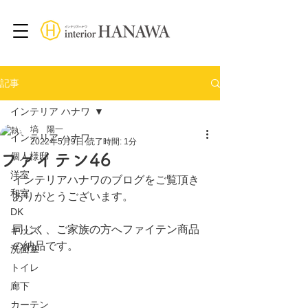
記事
インテリア ハナワ
塙 陽一
インテリア ハナワ
2022年5月9日
読了時間: 1分
ファイテン46
個人様邸
洋室
インテリアハナワのブログをご覧頂き
和室
ありがとうございます。
DK
同じく、ご家族の方へファイテン商品
キッズ
の納品です。
洗面室
トイレ
廊下
カーテン