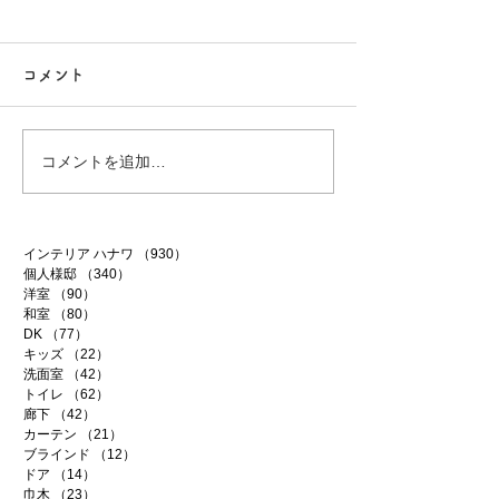
コメント
ファイテン 99
ファイテン 98
コメントを追加…
インテリア ハナワ
（930）
930件の記事
個人様邸
（340）
340件の記事
洋室
（90）
90件の記事
和室
（80）
80件の記事
DK
（77）
77件の記事
キッズ
（22）
22件の記事
洗面室
（42）
42件の記事
トイレ
（62）
62件の記事
廊下
（42）
42件の記事
カーテン
（21）
21件の記事
ブラインド
（12）
12件の記事
ドア
（14）
14件の記事
巾木
（23）
23件の記事