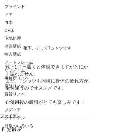
ブラインド
ドア
巾木
CF床
下地処理
健康壁紙
靴下、そしてTシャツです
輸入壁紙
アートフレーム
靴下は1日履くと体感できますがとにか
リフォーム
く疲れません。
事務所リノベ
また、Tシャツも同様に身体の疲れ方が
店舗リノベ
全然違うのでオススメです。
賃貸リノベ
イベント
ご使用後の感想がとても楽しみです！
メディア
ファイテン
ファイテン
日常のいろいろ