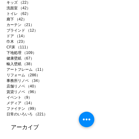
キッズ
（22）
22件の記事
洗面室
（42）
42件の記事
トイレ
（62）
62件の記事
廊下
（42）
42件の記事
カーテン
（21）
21件の記事
ブラインド
（12）
12件の記事
ドア
（14）
14件の記事
巾木
（23）
23件の記事
CF床
（111）
111件の記事
下地処理
（109）
109件の記事
健康壁紙
（67）
67件の記事
輸入壁紙
（38）
38件の記事
アートフレーム
（11）
11件の記事
リフォーム
（286）
286件の記事
事務所リノベ
（34）
34件の記事
店舗リノベ
（40）
40件の記事
賃貸リノベ
（96）
96件の記事
イベント
（9）
9件の記事
メディア
（14）
14件の記事
ファイテン
（99）
99件の記事
日常のいろいろ
（221）
221件の記事
アーカイブ
2026年7月
（5）
5件の記事