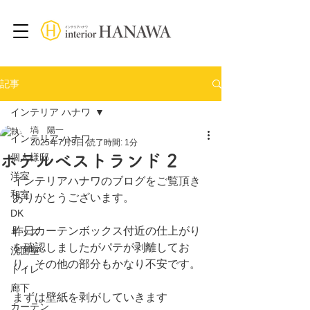
記事
インテリア ハナワ
塙 陽一
インテリア ハナワ
2025年7月9日
読了時間: 1分
ホテルベストランド 2
個人様邸
洋室
インテリアハナワのブログをご覧頂き
和室
ありがとうございます。
DK
昨日カーテンボックス付近の仕上がり
キッズ
を確認しましたがパテが剥離してお
洗面室
り、その他の部分もかなり不安です。
トイレ
廊下
まずは壁紙を剥がしていきます
カーテン