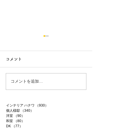
コメント
行方市リフォーム 9
行方市リフォーム
コメントを追加…
インテリア ハナワ
（930）
930件の記事
個人様邸
（340）
340件の記事
洋室
（90）
90件の記事
和室
（80）
80件の記事
DK
（77）
77件の記事