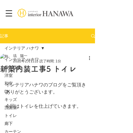
記事
インテリア ハナワ
塙 陽一
インテリア ハナワ
2022年2月11日
読了時間: 1分
新築内装工事5 トイレ
個人様邸
洋室
和室
インテリアハナワのブログをご覧頂き
DK
ありがとうございます。
キッズ
今回はトイレを仕上げていきます。
洗面室
トイレ
廊下
カーテン