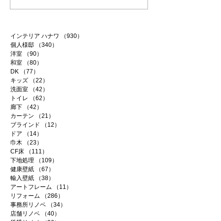
インテリア ハナワ
（930）
930件の記事
個人様邸
（340）
340件の記事
洋室
（90）
90件の記事
和室
（80）
80件の記事
DK
（77）
77件の記事
キッズ
（22）
22件の記事
洗面室
（42）
42件の記事
トイレ
（62）
62件の記事
廊下
（42）
42件の記事
カーテン
（21）
21件の記事
ブラインド
（12）
12件の記事
ドア
（14）
14件の記事
巾木
（23）
23件の記事
CF床
（111）
111件の記事
下地処理
（109）
109件の記事
健康壁紙
（67）
67件の記事
輸入壁紙
（38）
38件の記事
アートフレーム
（11）
11件の記事
リフォーム
（286）
286件の記事
事務所リノベ
（34）
34件の記事
店舗リノベ
（40）
40件の記事