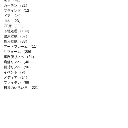
廊下
（42）
42件の記事
カーテン
（21）
21件の記事
ブラインド
（12）
12件の記事
ドア
（14）
14件の記事
巾木
（23）
23件の記事
CF床
（111）
111件の記事
下地処理
（109）
109件の記事
健康壁紙
（67）
67件の記事
輸入壁紙
（38）
38件の記事
アートフレーム
（11）
11件の記事
リフォーム
（286）
286件の記事
事務所リノベ
（34）
34件の記事
店舗リノベ
（40）
40件の記事
賃貸リノベ
（96）
96件の記事
イベント
（9）
9件の記事
メディア
（14）
14件の記事
ファイテン
（99）
99件の記事
日常のいろいろ
（221）
221件の記事