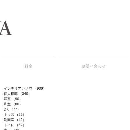
料金
お問い合わせ
インテリア ハナワ
（930）
930件の記事
個人様邸
（340）
340件の記事
洋室
（90）
90件の記事
和室
（80）
80件の記事
DK
（77）
77件の記事
キッズ
（22）
22件の記事
洗面室
（42）
42件の記事
トイレ
（62）
62件の記事