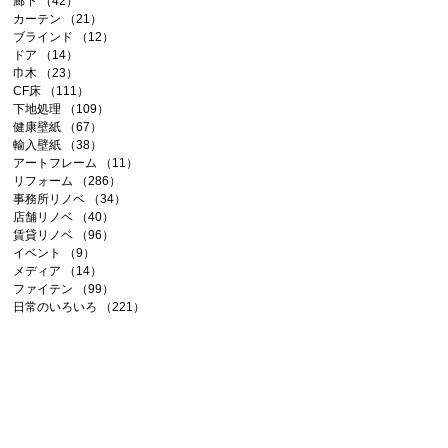
廊下
（42）
42件の記事
カーテン
（21）
21件の記事
ブラインド
（12）
12件の記事
ドア
（14）
14件の記事
巾木
（23）
23件の記事
CF床
（111）
111件の記事
下地処理
（109）
109件の記事
健康壁紙
（67）
67件の記事
輸入壁紙
（38）
38件の記事
アートフレーム
（11）
11件の記事
リフォーム
（286）
286件の記事
事務所リノベ
（34）
34件の記事
店舗リノベ
（40）
40件の記事
賃貸リノベ
（96）
96件の記事
イベント
（9）
9件の記事
メディア
（14）
14件の記事
ファイテン
（99）
99件の記事
日常のいろいろ
（221）
221件の記事