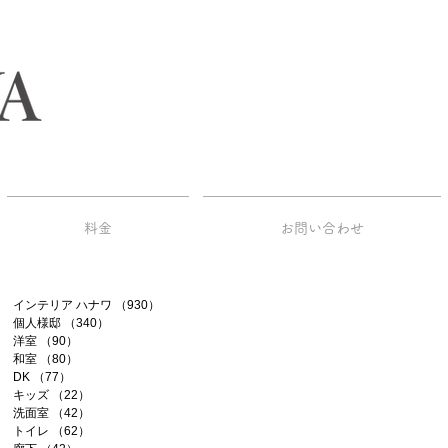
料金
お問い合わせ
インテリア ハナワ
（930）
930件の記事
個人様邸
（340）
340件の記事
洋室
（90）
90件の記事
和室
（80）
80件の記事
DK
（77）
77件の記事
キッズ
（22）
22件の記事
洗面室
（42）
42件の記事
トイレ
（62）
62件の記事