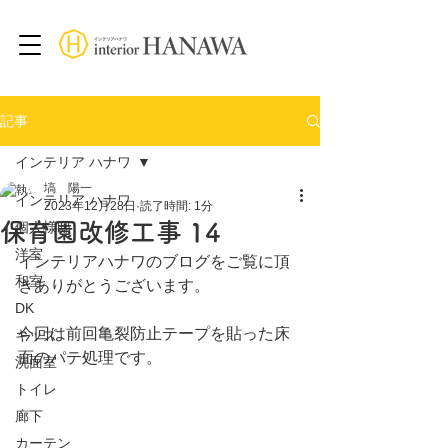
記事
インテリア ハナワ
塙 陽一
インテリア ハナワ
2023年12月28日
読了時間: 1分
保育園改修工事 14
個人様邸
洋室
インテリアハナワのブログをご覧に頂
和室
きありがとうございます。
DK
今回は前回亀裂防止テープを貼った床
キッズ
面のパテ処理です。
洗面室
トイレ
廊下
カーテン