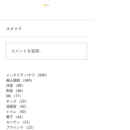
コメント
行方市リフォーム 9
行方市リフォーム
コメントを追加…
インテリア ハナワ
（930）
930件の記事
個人様邸
（340）
340件の記事
洋室
（90）
90件の記事
和室
（80）
80件の記事
DK
（77）
77件の記事
キッズ
（22）
22件の記事
洗面室
（42）
42件の記事
トイレ
（62）
62件の記事
廊下
（42）
42件の記事
カーテン
（21）
21件の記事
ブラインド
（12）
12件の記事