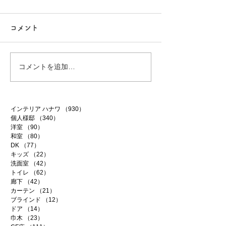
コメント
行方市リフォーム 9
行方市リフォーム
コメントを追加…
インテリア ハナワ
（930）
930件の記事
個人様邸
（340）
340件の記事
洋室
（90）
90件の記事
和室
（80）
80件の記事
DK
（77）
77件の記事
キッズ
（22）
22件の記事
洗面室
（42）
42件の記事
トイレ
（62）
62件の記事
廊下
（42）
42件の記事
カーテン
（21）
21件の記事
ブラインド
（12）
12件の記事
ドア
（14）
14件の記事
巾木
（23）
23件の記事