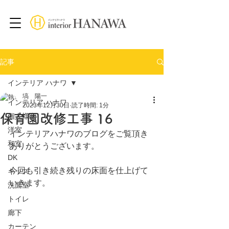
記事
インテリア ハナワ
塙 陽一
インテリア ハナワ
2023年12月30日
読了時間: 1分
保育園改修工事 16
個人様邸
洋室
インテリアハナワのブログをご覧頂き
和室
ありがとうございます。
DK
今回も引き続き残りの床面を仕上げて
キッズ
いきます。
洗面室
トイレ
廊下
カーテン