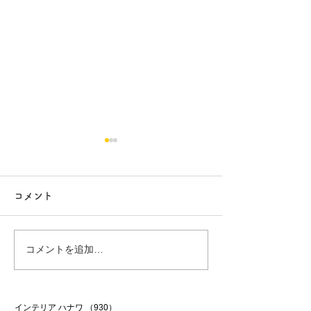
コメント
行方市リフォーム 9
行方市リフォーム
コメントを追加…
インテリア ハナワ
（930）
930件の記事