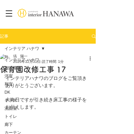
記事
インテリア ハナワ
塙 陽一
インテリア ハナワ
2023年12月31日
読了時間: 1分
保育園改修工事 17
個人様邸
洋室
インテリアハナワのブログをご覧頂き
和室
ありがとうございます。
DK
大晦日ですが引き続き床工事の様子を
キッズ
お伝えします。
洗面室
トイレ
廊下
カーテン