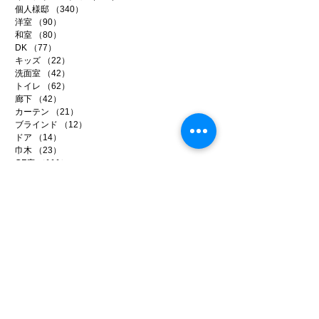
個人様邸
（340）
340件の記事
洋室
（90）
90件の記事
和室
（80）
80件の記事
DK
（77）
77件の記事
キッズ
（22）
22件の記事
洗面室
（42）
42件の記事
トイレ
（62）
62件の記事
廊下
（42）
42件の記事
カーテン
（21）
21件の記事
ブラインド
（12）
12件の記事
ドア
（14）
14件の記事
巾木
（23）
23件の記事
CF床
（111）
111件の記事
下地処理
（109）
109件の記事
健康壁紙
（67）
67件の記事
輸入壁紙
（38）
38件の記事
アートフレーム
（11）
11件の記事
リフォーム
（286）
286件の記事
事務所リノベ
（34）
34件の記事
店舗リノベ
（40）
40件の記事
賃貸リノベ
（96）
96件の記事
イベント
（9）
9件の記事
メディア
（14）
14件の記事
ファイテン
（99）
99件の記事
日常のいろいろ
（221）
221件の記事