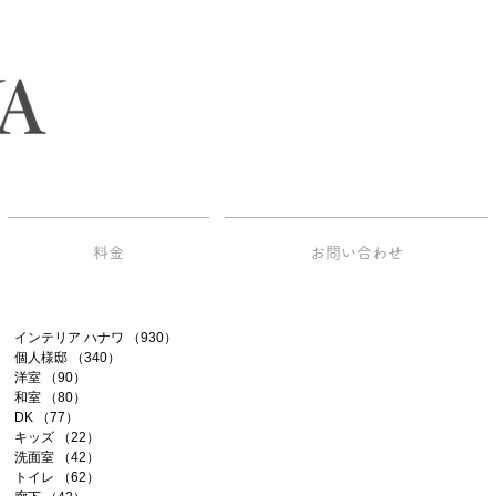
料金
お問い合わせ
インテリア ハナワ
（930）
930件の記事
個人様邸
（340）
340件の記事
洋室
（90）
90件の記事
和室
（80）
80件の記事
DK
（77）
77件の記事
キッズ
（22）
22件の記事
洗面室
（42）
42件の記事
トイレ
（62）
62件の記事