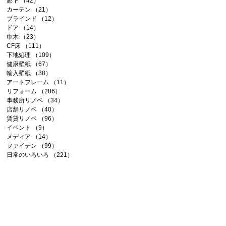
廊下
（42）
42件の記事
カーテン
（21）
21件の記事
ブラインド
（12）
12件の記事
ドア
（14）
14件の記事
巾木
（23）
23件の記事
CF床
（111）
111件の記事
下地処理
（109）
109件の記事
健康壁紙
（67）
67件の記事
輸入壁紙
（38）
38件の記事
アートフレーム
（11）
11件の記事
リフォーム
（286）
286件の記事
事務所リノベ
（34）
34件の記事
店舗リノベ
（40）
40件の記事
賃貸リノベ
（96）
96件の記事
イベント
（9）
9件の記事
メディア
（14）
14件の記事
ファイテン
（99）
99件の記事
日常のいろいろ
（221）
221件の記事