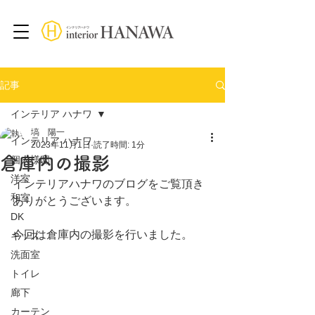
記事
インテリア ハナワ
塙 陽一
インテリア ハナワ
2023年11月1日
読了時間: 1分
倉庫内の撮影
個人様邸
洋室
インテリアハナワのブログをご覧頂き
和室
ありがとうございます。
DK
今回は倉庫内の撮影を行いました。
キッズ
洗面室
トイレ
廊下
カーテン