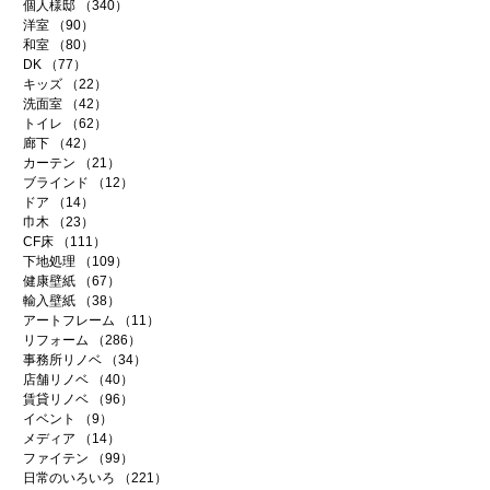
個人様邸
（340）
340件の記事
洋室
（90）
90件の記事
和室
（80）
80件の記事
DK
（77）
77件の記事
キッズ
（22）
22件の記事
洗面室
（42）
42件の記事
トイレ
（62）
62件の記事
廊下
（42）
42件の記事
カーテン
（21）
21件の記事
ブラインド
（12）
12件の記事
ドア
（14）
14件の記事
巾木
（23）
23件の記事
CF床
（111）
111件の記事
下地処理
（109）
109件の記事
健康壁紙
（67）
67件の記事
輸入壁紙
（38）
38件の記事
アートフレーム
（11）
11件の記事
リフォーム
（286）
286件の記事
事務所リノベ
（34）
34件の記事
店舗リノベ
（40）
40件の記事
賃貸リノベ
（96）
96件の記事
イベント
（9）
9件の記事
メディア
（14）
14件の記事
ファイテン
（99）
99件の記事
日常のいろいろ
（221）
221件の記事