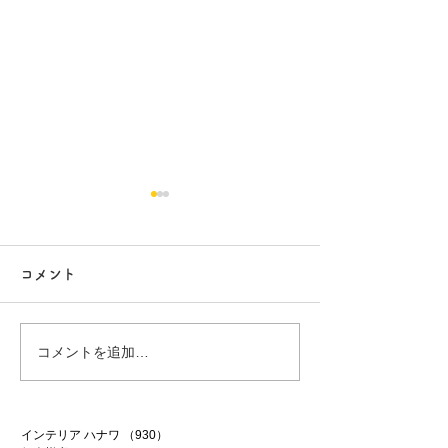
コメント
白昼夢
無農薬南高梅
コメントを追加…
インテリア ハナワ
（930）
930件の記事