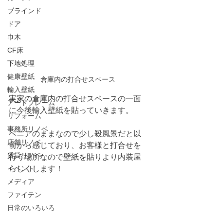
ブラインド
ドア
巾木
CF床
下地処理
健康壁紙
倉庫内の打合せスペース
輸入壁紙
実家の倉庫内の打合せスペースの一面
アートフレーム
に今後輸入壁紙を貼っていきます。
リフォーム
事務所リノベ
ベニアのままなので少し殺風景だと以
店舗リノベ
前から感じており、お客様と打合せを
賃貸リノベ
行う場所なので壁紙を貼りより内装屋
イベント
らしくします！
メディア
ファイテン
日常のいろいろ