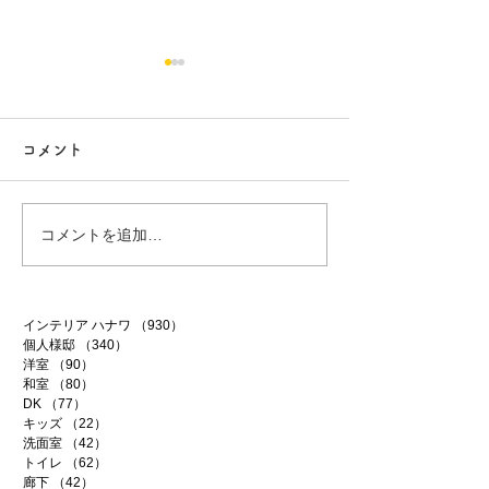
コメント
行方市リフォーム 9
行方市リフォーム
コメントを追加…
インテリア ハナワ
（930）
930件の記事
個人様邸
（340）
340件の記事
洋室
（90）
90件の記事
和室
（80）
80件の記事
DK
（77）
77件の記事
キッズ
（22）
22件の記事
洗面室
（42）
42件の記事
トイレ
（62）
62件の記事
廊下
（42）
42件の記事