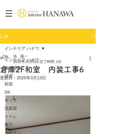
記事
インテリア ハナワ
塙 陽一
インテリア ハナワ
2022年10月6日
読了時間: 1分
倉庫2F和室 内装工事6
個人様邸
洋室
更新日：
2025年3月13日
和室
DK
キッズ
洗面室
トイレ
廊下
カーテン