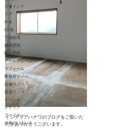
ブラインド
ドア
巾木
CF床
下地処理
健康壁紙
輸入壁紙
アートフレーム
リフォーム
事務所リノベ
店舗リノベ
賃貸リノベ
イベント
メディア
ファイテン
インテリアハナワのブログをご覧いた
日常のいろいろ
だきありがとうございます。