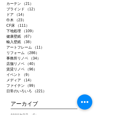
カーテン
（21）
21件の記事
ブラインド
（12）
12件の記事
ドア
（14）
14件の記事
巾木
（23）
23件の記事
CF床
（111）
111件の記事
下地処理
（109）
109件の記事
健康壁紙
（67）
67件の記事
輸入壁紙
（38）
38件の記事
アートフレーム
（11）
11件の記事
リフォーム
（286）
286件の記事
事務所リノベ
（34）
34件の記事
店舗リノベ
（40）
40件の記事
賃貸リノベ
（96）
96件の記事
イベント
（9）
9件の記事
メディア
（14）
14件の記事
ファイテン
（99）
99件の記事
日常のいろいろ
（221）
221件の記事
アーカイブ
2026年7月
（5）
5件の記事
2026年6月
（20）
20件の記事
2026年5月
（22）
22件の記事
2026年4月
（15）
15件の記事