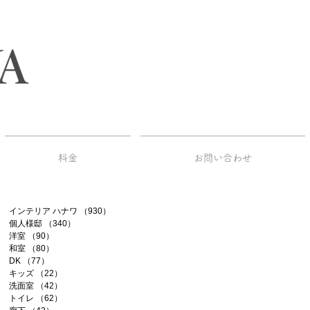
料金
お問い合わせ
インテリア ハナワ
（930）
930件の記事
個人様邸
（340）
340件の記事
洋室
（90）
90件の記事
和室
（80）
80件の記事
DK
（77）
77件の記事
キッズ
（22）
22件の記事
洗面室
（42）
42件の記事
トイレ
（62）
62件の記事