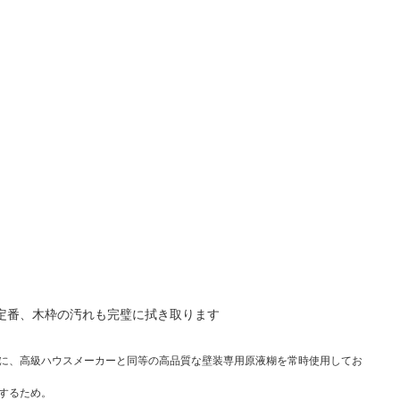
定番、木枠の汚れも完璧に拭き取ります
に、高級ハウスメーカーと同等の高品質な壁装専用原液糊を常時使用してお
するため。