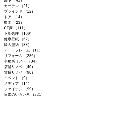
廊下
（42）
42件の記事
カーテン
（21）
21件の記事
ブラインド
（12）
12件の記事
ドア
（14）
14件の記事
巾木
（23）
23件の記事
CF床
（111）
111件の記事
下地処理
（109）
109件の記事
健康壁紙
（67）
67件の記事
輸入壁紙
（38）
38件の記事
アートフレーム
（11）
11件の記事
リフォーム
（286）
286件の記事
事務所リノベ
（34）
34件の記事
店舗リノベ
（40）
40件の記事
賃貸リノベ
（96）
96件の記事
イベント
（9）
9件の記事
メディア
（14）
14件の記事
ファイテン
（99）
99件の記事
日常のいろいろ
（221）
221件の記事