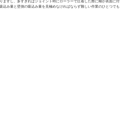
りますし、多すぎればジョイント時にローラーで圧着した際に糊が表面に付
吸込み量と壁側の吸込み量を見極めなければならず難しい作業のひとつでも