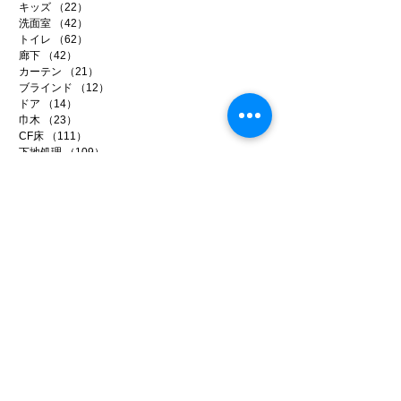
キッズ
（22）
22件の記事
洗面室
（42）
42件の記事
トイレ
（62）
62件の記事
廊下
（42）
42件の記事
カーテン
（21）
21件の記事
ブラインド
（12）
12件の記事
ドア
（14）
14件の記事
巾木
（23）
23件の記事
CF床
（111）
111件の記事
下地処理
（109）
109件の記事
健康壁紙
（67）
67件の記事
輸入壁紙
（38）
38件の記事
アートフレーム
（11）
11件の記事
リフォーム
（286）
286件の記事
事務所リノベ
（34）
34件の記事
店舗リノベ
（40）
40件の記事
賃貸リノベ
（96）
96件の記事
イベント
（9）
9件の記事
メディア
（14）
14件の記事
ファイテン
（99）
99件の記事
日常のいろいろ
（221）
221件の記事
アーカイブ