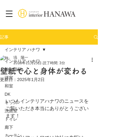
記事
インテリア ハナワ
塙 陽一
インテリア ハナワ
2018年11月25日
読了時間: 3分
壁紙で心と身体が変わる
個人様邸
洋室
更新日：
2025年1月2日
和室
DK
いつもインテリアハナワのニュースを
キッズ
ご覧いただき本当にありがとうござい
洗面室
ます！
トイレ
廊下
カーテン