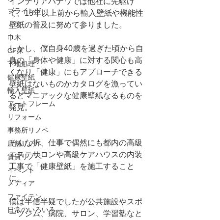
インテリアハナワでは他社に先駆け
ブラインド
て、15年以上前から輸入壁紙や機能性
ドア
壁紙の普及に努めて参りました。
巾木
しかし、僕自身40歳を過ぎた頃から自
CF床
身の「身体や健康」に対する関心も高
下地処理
くなり「健康」にもアプローチできる
健康壁紙
壁紙はないものかカタログを漁ってい
輸入壁紙
るとマニアックな健康壁紙なるものを
アートフレーム
発見。
リフォーム
事務所リノベ
そんな折、仕事で偶然にも都内の高級
店舗リノベ
エステサロンや高級ケアハウスの内装
賃貸リノベ
工事で「健康壁紙」を施工すること
イベント
に。
メディア
ファイテン
僕は半信半疑でしたが公共施設やスポ
日常のいろいろ
ーツジム、病院、サロン、学習塾なと