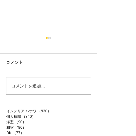
コメント
ファイテン 99
ファイテン 98
コメントを追加…
インテリア ハナワ
（930）
930件の記事
個人様邸
（340）
340件の記事
洋室
（90）
90件の記事
和室
（80）
80件の記事
DK
（77）
77件の記事