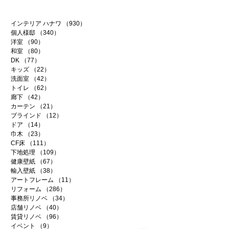
インテリア ハナワ
（930）
930件の記事
個人様邸
（340）
340件の記事
洋室
（90）
90件の記事
和室
（80）
80件の記事
DK
（77）
77件の記事
キッズ
（22）
22件の記事
洗面室
（42）
42件の記事
トイレ
（62）
62件の記事
廊下
（42）
42件の記事
カーテン
（21）
21件の記事
ブラインド
（12）
12件の記事
ドア
（14）
14件の記事
巾木
（23）
23件の記事
CF床
（111）
111件の記事
下地処理
（109）
109件の記事
健康壁紙
（67）
67件の記事
輸入壁紙
（38）
38件の記事
アートフレーム
（11）
11件の記事
リフォーム
（286）
286件の記事
事務所リノベ
（34）
34件の記事
店舗リノベ
（40）
40件の記事
賃貸リノベ
（96）
96件の記事
イベント
（9）
9件の記事