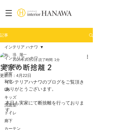
記事
インテリア ハナワ
塙 陽一
インテリア ハナワ
2025年10月2日
読了時間: 1分
実家の断捨離 2
個人様邸
洋室
更新日：
4月22日
和室
インテリアハナワのブログをご覧頂き
ありがとうございます。
DK
キッズ
本日も実家にて断捨離を行っておりま
洗面室
す。
トイレ
廊下
カーテン