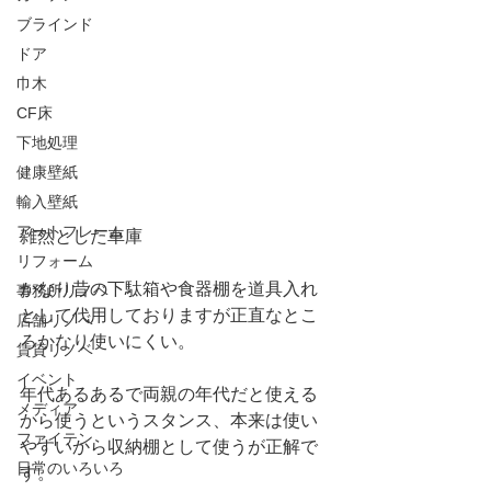
ブラインド
ドア
巾木
CF床
下地処理
健康壁紙
輸入壁紙
アートフレーム
雑然とした車庫
リフォーム
かなり昔の下駄箱や食器棚を道具入れ
事務所リノベ
として代用しておりますが正直なとこ
店舗リノベ
ろかなり使いにくい。
賃貸リノベ
イベント
年代あるあるで両親の年代だと使える
メディア
から使うというスタンス、本来は使い
ファイテン
やすいから収納棚として使うが正解で
日常のいろいろ
す。