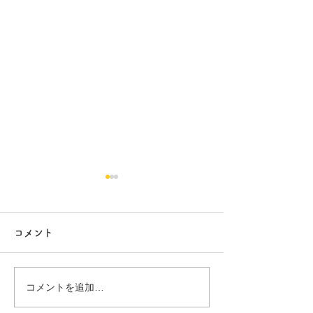
コメント
白昼夢
無農薬南高梅
コメントを追加…