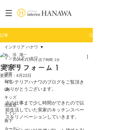
記事
インテリア ハナワ
塙 陽一
インテリア ハナワ
2024年11月6日
読了時間: 1分
実家リフォーム 1
個人様邸
洋室
更新日：
4月22日
和室
インテリアハナワのブログをご覧頂き
ありがとうございます。
DK
キッズ
次の仕事まで少し時間ができたので以
洗面室
前生活していた実家のキッチンスペー
トイレ
スをリノベーションしていきます。
廊下
カーテン