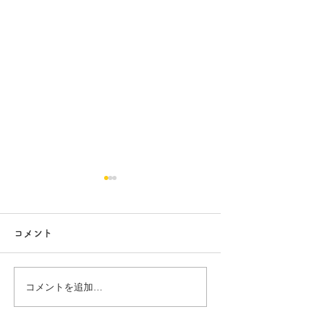
コメント
行方市リフォーム 9
行方市リフォーム
コメントを追加…