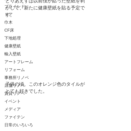
とりあえずは以前僕が貼った壁紙を剥
ブラインド
がして、新たに健康壁紙を貼る予定で
ドア
す。
巾木
CF床
下地処理
健康壁紙
輸入壁紙
アートフレーム
リフォーム
事務所リノベ
子供の頃、このオレンジ色のタイルが
店舗リノベ
とても好きでした。
賃貸リノベ
イベント
メディア
ファイテン
日常のいろいろ