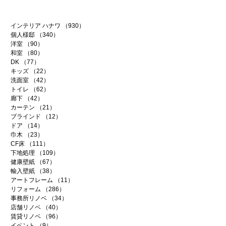
インテリア ハナワ
（930）
930件の記事
個人様邸
（340）
340件の記事
洋室
（90）
90件の記事
和室
（80）
80件の記事
DK
（77）
77件の記事
キッズ
（22）
22件の記事
洗面室
（42）
42件の記事
トイレ
（62）
62件の記事
廊下
（42）
42件の記事
カーテン
（21）
21件の記事
ブラインド
（12）
12件の記事
ドア
（14）
14件の記事
巾木
（23）
23件の記事
CF床
（111）
111件の記事
下地処理
（109）
109件の記事
健康壁紙
（67）
67件の記事
輸入壁紙
（38）
38件の記事
アートフレーム
（11）
11件の記事
リフォーム
（286）
286件の記事
事務所リノベ
（34）
34件の記事
店舗リノベ
（40）
40件の記事
賃貸リノベ
（96）
96件の記事
イベント
（9）
9件の記事