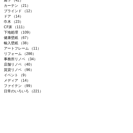
廊下
（42）
42件の記事
カーテン
（21）
21件の記事
ブラインド
（12）
12件の記事
ドア
（14）
14件の記事
巾木
（23）
23件の記事
CF床
（111）
111件の記事
下地処理
（109）
109件の記事
健康壁紙
（67）
67件の記事
輸入壁紙
（38）
38件の記事
アートフレーム
（11）
11件の記事
リフォーム
（286）
286件の記事
事務所リノベ
（34）
34件の記事
店舗リノベ
（40）
40件の記事
賃貸リノベ
（96）
96件の記事
イベント
（9）
9件の記事
メディア
（14）
14件の記事
ファイテン
（99）
99件の記事
日常のいろいろ
（221）
221件の記事