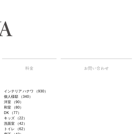
料金
お問い合わせ
インテリア ハナワ
（930）
930件の記事
個人様邸
（340）
340件の記事
洋室
（90）
90件の記事
和室
（80）
80件の記事
DK
（77）
77件の記事
キッズ
（22）
22件の記事
洗面室
（42）
42件の記事
トイレ
（62）
62件の記事