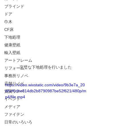
ブラインド
ドア
巾木
CF床
下地処理
健康壁紙
輸入壁紙
アートフレーム
完璧な下地処理を行いました
リフォーム
事務所リノベ
店舗リノベ
https://video.wixstatic.com/video/9b3e7a_20
d8ef6dbe814db2b8790987be52f621/480p/m
賃貸リノベ
p4/file.mp4
イベント
メディア
ファイテン
日常のいろいろ