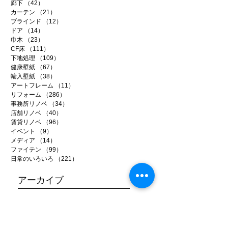
廊下
（42）
42件の記事
カーテン
（21）
21件の記事
ブラインド
（12）
12件の記事
ドア
（14）
14件の記事
巾木
（23）
23件の記事
CF床
（111）
111件の記事
下地処理
（109）
109件の記事
健康壁紙
（67）
67件の記事
輸入壁紙
（38）
38件の記事
アートフレーム
（11）
11件の記事
リフォーム
（286）
286件の記事
事務所リノベ
（34）
34件の記事
店舗リノベ
（40）
40件の記事
賃貸リノベ
（96）
96件の記事
イベント
（9）
9件の記事
メディア
（14）
14件の記事
ファイテン
（99）
99件の記事
日常のいろいろ
（221）
221件の記事
アーカイブ
2026年7月
（5）
5件の記事
2026年6月
（20）
20件の記事
2026年5月
（22）
22件の記事
2026年4月
（15）
15件の記事