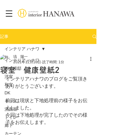
記事
インテリア ハナワ
塙 陽一
インテリア ハナワ
2021年12月16日
読了時間: 1分
寝室 健康壁紙2
個人様邸
洋室
インテリアハナワのブログをご覧頂き
和室
ありがとうございます。
DK
前回は現状と下地処理前の様子をお伝
キッズ
えしました。
洗面室
今回は下地処理が完了したのでその様
トイレ
子をお伝えします。
廊下
カーテン