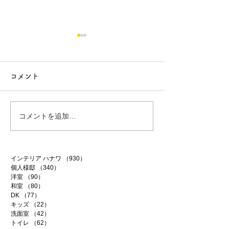
コメント
行方市リフォーム 9
行方市リフォーム
コメントを追加…
インテリア ハナワ
（930）
930件の記事
個人様邸
（340）
340件の記事
洋室
（90）
90件の記事
和室
（80）
80件の記事
DK
（77）
77件の記事
キッズ
（22）
22件の記事
洗面室
（42）
42件の記事
トイレ
（62）
62件の記事