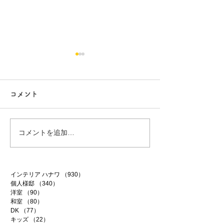
コメント
白昼夢
無農薬南高梅
コメントを追加…
インテリア ハナワ
（930）
930件の記事
個人様邸
（340）
340件の記事
洋室
（90）
90件の記事
和室
（80）
80件の記事
DK
（77）
77件の記事
キッズ
（22）
22件の記事