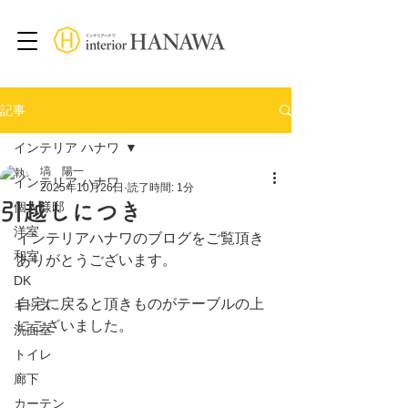
記事
インテリア ハナワ
塙 陽一
インテリア ハナワ
2025年10月26日
読了時間: 1分
引越しにつき
個人様邸
洋室
インテリアハナワのブログをご覧頂き
和室
ありがとうございます。
DK
自宅に戻ると頂きものがテーブルの上
キッズ
にございました。
洗面室
トイレ
廊下
カーテン