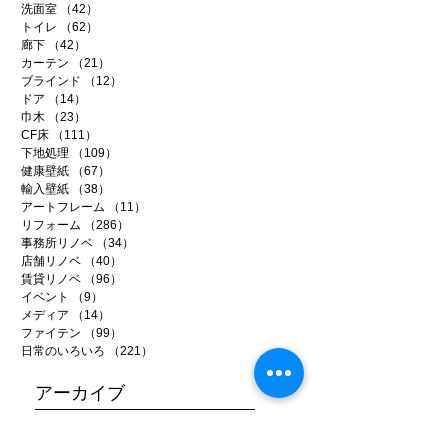
洗面室
（42）
42件の記事
トイレ
（62）
62件の記事
廊下
（42）
42件の記事
カーテン
（21）
21件の記事
ブラインド
（12）
12件の記事
ドア
（14）
14件の記事
巾木
（23）
23件の記事
CF床
（111）
111件の記事
下地処理
（109）
109件の記事
健康壁紙
（67）
67件の記事
輸入壁紙
（38）
38件の記事
アートフレーム
（11）
11件の記事
リフォーム
（286）
286件の記事
事務所リノベ
（34）
34件の記事
店舗リノベ
（40）
40件の記事
賃貸リノベ
（96）
96件の記事
イベント
（9）
9件の記事
メディア
（14）
14件の記事
ファイテン
（99）
99件の記事
日常のいろいろ
（221）
221件の記事
アーカイブ
2026年7月
（5）
5件の記事