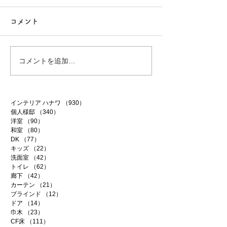
コメント
行方市リフォーム 9
行方市リフォーム
コメントを追加…
インテリア ハナワ
（930）
930件の記事
個人様邸
（340）
340件の記事
洋室
（90）
90件の記事
和室
（80）
80件の記事
DK
（77）
77件の記事
キッズ
（22）
22件の記事
洗面室
（42）
42件の記事
トイレ
（62）
62件の記事
廊下
（42）
42件の記事
カーテン
（21）
21件の記事
ブラインド
（12）
12件の記事
ドア
（14）
14件の記事
巾木
（23）
23件の記事
CF床
（111）
111件の記事