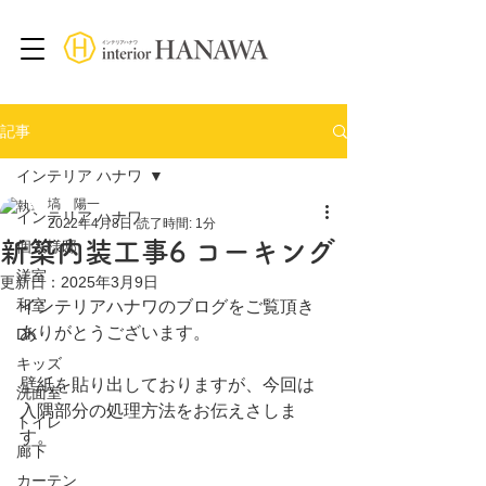
記事
インテリア ハナワ
塙 陽一
インテリア ハナワ
2022年4月8日
読了時間: 1分
新築内装工事6 コーキング
個人様邸
洋室
更新日：
2025年3月9日
和室
インテリアハナワのブログをご覧頂き
ありがとうございます。
DK
キッズ
壁紙を貼り出しておりますが、今回は
洗面室
入隅部分の処理方法をお伝えさしま
トイレ
す。
廊下
カーテン