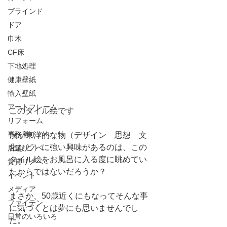
ブラインド
ドア
巾木
CF床
下地処理
健康壁紙
輸入壁紙
アートフレーム
このタイル絵です
リフォーム
事務所リノベ
僕が東洋的な物（デザイン　思想　文
化など）に強い興味があるのは、この
店舗リノベ
タイル絵をお風呂に入る度に眺めてい
賃貸リノベ
たからではないだろうか？
イベント
メディア
まさか、50歳近くにもなってそんな事
ファイテン
に気づくとは夢にも思いませんでし
日常のいろいろ
た。