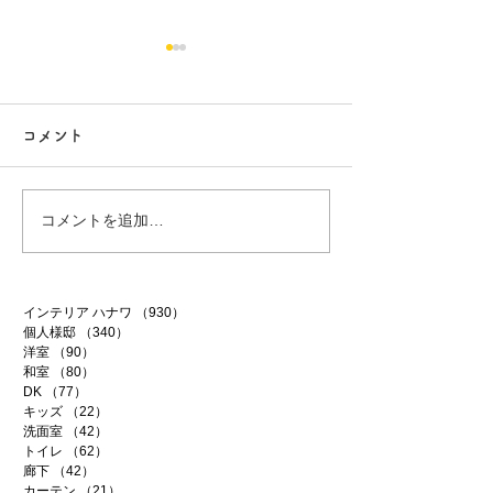
コメント
白昼夢
無農薬南高梅
コメントを追加…
インテリア ハナワ
（930）
930件の記事
個人様邸
（340）
340件の記事
洋室
（90）
90件の記事
和室
（80）
80件の記事
DK
（77）
77件の記事
キッズ
（22）
22件の記事
洗面室
（42）
42件の記事
トイレ
（62）
62件の記事
廊下
（42）
42件の記事
カーテン
（21）
21件の記事