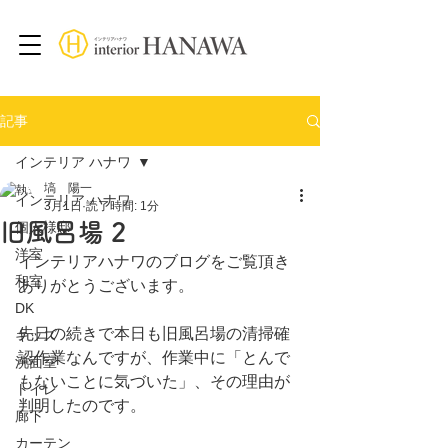
記事
インテリア ハナワ
塙 陽一
インテリア ハナワ
3月1日
読了時間: 1分
旧風呂場 2
個人様邸
洋室
インテリアハナワのブログをご覧頂き
和室
ありがとうございます。
DK
先日の続きで本日も旧風呂場の清掃確
キッズ
認作業なんですが、作業中に「とんで
洗面室
もないことに気づいた」、その理由が
トイレ
判明したのです。
廊下
カーテン