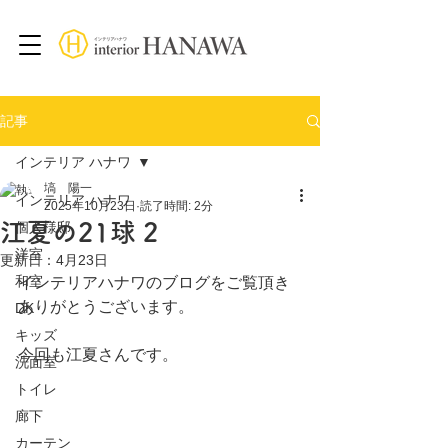
記事
インテリア ハナワ
塙 陽一
インテリア ハナワ
2025年10月23日
読了時間: 2分
江夏の21球 2
個人様邸
洋室
更新日：
4月23日
和室
インテリアハナワのブログをご覧頂き
ありがとうございます。
DK
キッズ
今回も江夏さんです。
洗面室
トイレ
廊下
カーテン