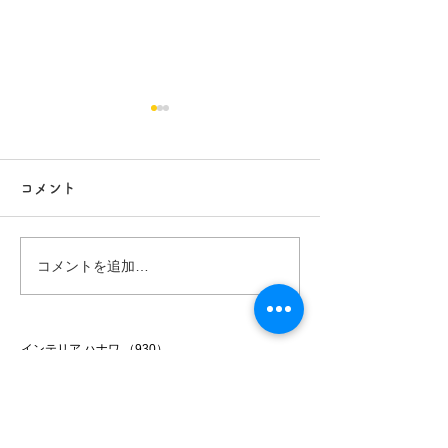
コメント
白昼夢
無農薬南高梅
コメントを追加…
インテリア ハナワ
（930）
930件の記事
個人様邸
（340）
340件の記事
洋室
（90）
90件の記事
和室
（80）
80件の記事
DK
（77）
77件の記事
キッズ
（22）
22件の記事