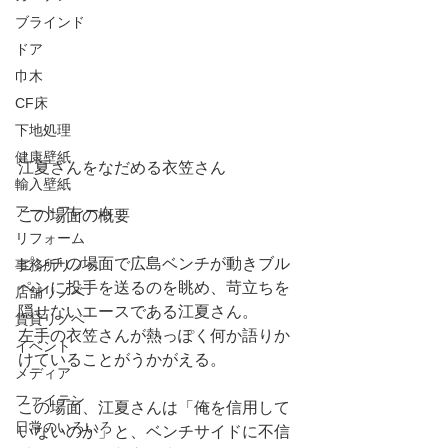
ブラインド
ドア
巾木
CF床
下地処理
健康壁紙
江夏さんをなだめる衣笠さん
輸入壁紙
アートフレーム
この場面の概要
リフォーム
ピンチの場面で広島ベンチが動きブル
事務所リノベ
ペンに投手を送るのを眺め、苛立ちを
店舗リノベ
隠せないエースである江夏さん。
賃貸リノベ
左手の衣笠さんが熱っぽく何か語りか
イベント
けていることがうかがえる。
メディア
ファイテン
この場面、江夏さんは「俺を信用して
日常のいろいろ
いないのか」と、ベンチサイドに不信