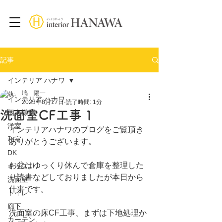
記事
インテリア ハナワ
塙 陽一
インテリア ハナワ
2023年8月17日
読了時間: 1分
洗面室CF工事 1
個人様邸
洋室
インテリアハナワのブログをご覧頂き
和室
ありがとうございます。
DK
お盆はゆっくり休んで倉庫を整理した
キッズ
り読書などしておりましたが本日から
洗面室
仕事です。
トイレ
廊下
洗面室の床CF工事、まずは下地処理か
カーテン