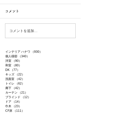
コメント
行方市リフォーム 9
行方市リフォーム
コメントを追加…
インテリア ハナワ
（930）
930件の記事
個人様邸
（340）
340件の記事
洋室
（90）
90件の記事
和室
（80）
80件の記事
DK
（77）
77件の記事
キッズ
（22）
22件の記事
洗面室
（42）
42件の記事
トイレ
（62）
62件の記事
廊下
（42）
42件の記事
カーテン
（21）
21件の記事
ブラインド
（12）
12件の記事
ドア
（14）
14件の記事
巾木
（23）
23件の記事
CF床
（111）
111件の記事