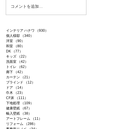
コメントを追加…
インテリア ハナワ
（930）
930件の記事
個人様邸
（340）
340件の記事
洋室
（90）
90件の記事
和室
（80）
80件の記事
DK
（77）
77件の記事
キッズ
（22）
22件の記事
洗面室
（42）
42件の記事
トイレ
（62）
62件の記事
廊下
（42）
42件の記事
カーテン
（21）
21件の記事
ブラインド
（12）
12件の記事
ドア
（14）
14件の記事
巾木
（23）
23件の記事
CF床
（111）
111件の記事
下地処理
（109）
109件の記事
健康壁紙
（67）
67件の記事
輸入壁紙
（38）
38件の記事
アートフレーム
（11）
11件の記事
リフォーム
（286）
286件の記事
事務所リノベ
（34）
34件の記事