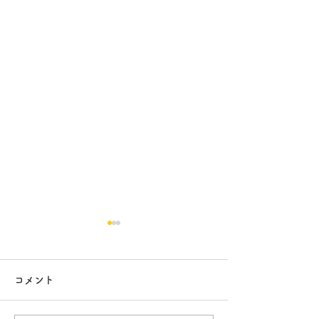
コメント
白昼夢
無農薬南高梅