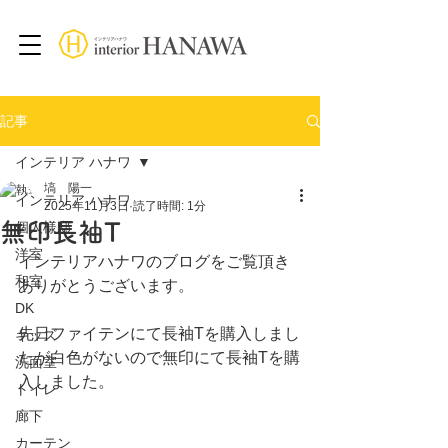
記事
インテリア ハナワ
塙 陽一
インテリア ハナワ
2025年11月3日
読了時間: 1分
無印長袖T
個人様邸
洋室
インテリアハナワのブログをご覧頂き
和室
ありがとうございます。
DK
先日ファイテンにて長袖Tを購入しまし
キッズ
たが白色がないので無印にて長袖Tを購
洗面室
入しました。
トイレ
廊下
カーテン