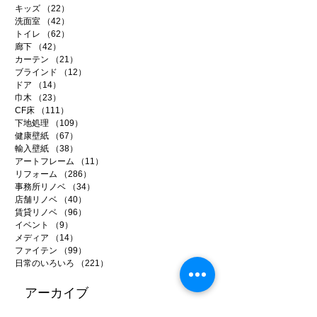
キッズ
（22）
22件の記事
洗面室
（42）
42件の記事
トイレ
（62）
62件の記事
廊下
（42）
42件の記事
カーテン
（21）
21件の記事
ブラインド
（12）
12件の記事
ドア
（14）
14件の記事
巾木
（23）
23件の記事
CF床
（111）
111件の記事
下地処理
（109）
109件の記事
健康壁紙
（67）
67件の記事
輸入壁紙
（38）
38件の記事
アートフレーム
（11）
11件の記事
リフォーム
（286）
286件の記事
事務所リノベ
（34）
34件の記事
店舗リノベ
（40）
40件の記事
賃貸リノベ
（96）
96件の記事
イベント
（9）
9件の記事
メディア
（14）
14件の記事
ファイテン
（99）
99件の記事
日常のいろいろ
（221）
221件の記事
アーカイブ