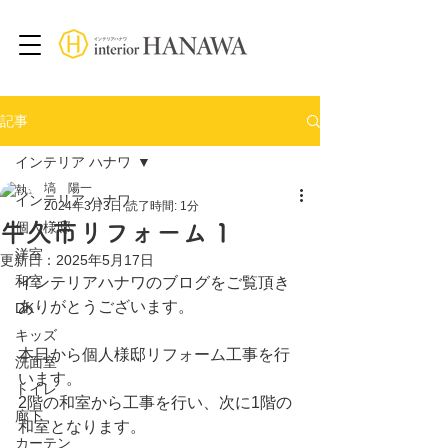
記事
インテリア ハナワ
塙 陽一
インテリア ハナワ
2024年3月3日
読了時間: 1分
牛久市リフォーム 1
個人様邸
洋室
更新日：
2025年5月17日
和室
インテリアハナワのブログをご覧頂き
ありがとうございます。
DK
キッズ
本日から個人様邸リフォーム工事を行
洗面室
います。
トイレ
2階の和室から工事を行い、次に1階の
廊下
和室となります。
カーテン