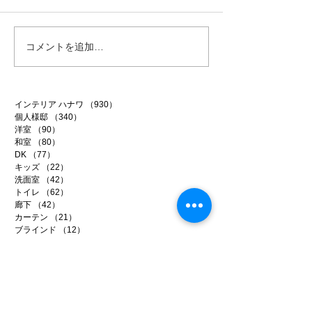
行方市リフォーム 9
行方市リフォーム
コメントを追加…
インテリア ハナワ
（930）
930件の記事
個人様邸
（340）
340件の記事
洋室
（90）
90件の記事
和室
（80）
80件の記事
DK
（77）
77件の記事
キッズ
（22）
22件の記事
洗面室
（42）
42件の記事
トイレ
（62）
62件の記事
廊下
（42）
42件の記事
カーテン
（21）
21件の記事
ブラインド
（12）
12件の記事
ドア
（14）
14件の記事
巾木
（23）
23件の記事
CF床
（111）
111件の記事
下地処理
（109）
109件の記事
健康壁紙
（67）
67件の記事
輸入壁紙
（38）
38件の記事