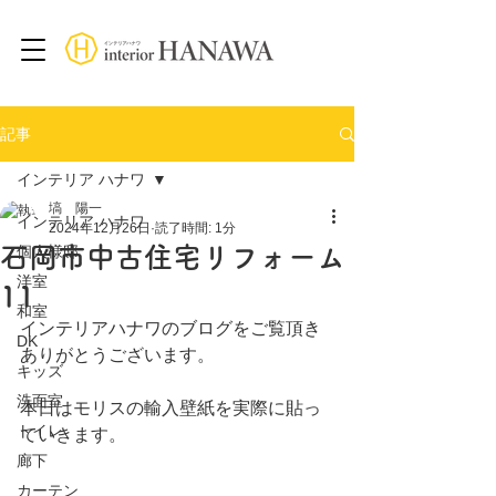
記事
インテリア ハナワ
塙 陽一
インテリア ハナワ
2024年12月26日
読了時間: 1分
石岡市中古住宅リフォーム
個人様邸
洋室
11
和室
インテリアハナワのブログをご覧頂き
DK
ありがとうございます。
キッズ
洗面室
本日はモリスの輸入壁紙を実際に貼っ
トイレ
ていきます。
廊下
カーテン