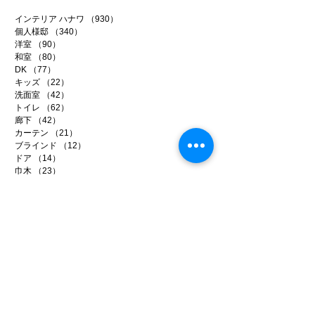
インテリア ハナワ
（930）
930件の記事
個人様邸
（340）
340件の記事
洋室
（90）
90件の記事
和室
（80）
80件の記事
DK
（77）
77件の記事
キッズ
（22）
22件の記事
洗面室
（42）
42件の記事
トイレ
（62）
62件の記事
廊下
（42）
42件の記事
カーテン
（21）
21件の記事
ブラインド
（12）
12件の記事
ドア
（14）
14件の記事
巾木
（23）
23件の記事
CF床
（111）
111件の記事
下地処理
（109）
109件の記事
健康壁紙
（67）
67件の記事
輸入壁紙
（38）
38件の記事
アートフレーム
（11）
11件の記事
リフォーム
（286）
286件の記事
事務所リノベ
（34）
34件の記事
店舗リノベ
（40）
40件の記事
賃貸リノベ
（96）
96件の記事
イベント
（9）
9件の記事
メディア
（14）
14件の記事