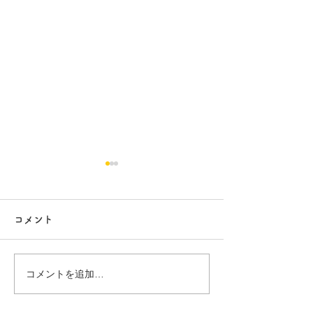
コメント
行方市リフォーム 9
行方市リフォーム
コメントを追加…