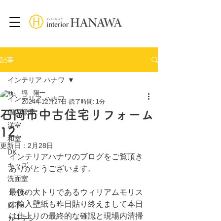
記事
インテリア ハナワ
塙 陽一
インテリア ハナワ
2024年12月27日
読了時間: 1分
石岡市中古住宅リフォーム
個人様邸
洋室
12
和室
更新日：
2月28日
DK
インテリアハナワのブログをご覧頂き
キッズ
ありがとうございます。
洗面室
トイレ
最後の大トリであるウィリアムモリス
の輸入壁紙も昨日貼り終えまして本日
廊下
は仕上りの最終的な確認と現場内清掃
カーテン