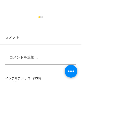
コメント
行方市リフォーム 9
行方市リフォーム
コメントを追加…
インテリア ハナワ
（930）
930件の記事
個人様邸
（340）
340件の記事
洋室
（90）
90件の記事
和室
（80）
80件の記事
DK
（77）
77件の記事
キッズ
（22）
22件の記事
洗面室
（42）
42件の記事
トイレ
（62）
62件の記事