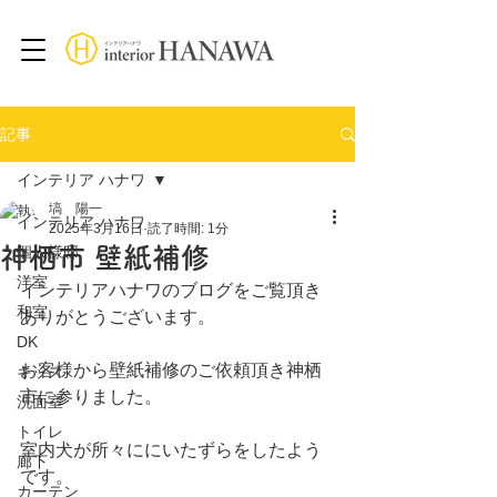
記事
インテリア ハナワ
塙 陽一
インテリア ハナワ
2025年3月16日
読了時間: 1分
神栖市 壁紙補修
個人様邸
洋室
インテリアハナワのブログをご覧頂き
和室
ありがとうございます。
DK
お客様から壁紙補修のご依頼頂き神栖
キッズ
市に参りました。
洗面室
トイレ
室内犬が所々ににいたずらをしたよう
廊下
です。
カーテン