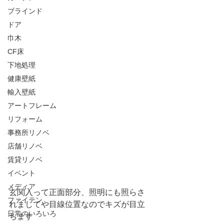
ブラインド
ドア
巾木
CF床
下地処理
健康壁紙
輸入壁紙
アートフレーム
リフォーム
事務所リノベ
店舗リノベ
賃貸リノベ
イベント
メディア
玄関入って正面部分、照明にも照らさ
ファイテン
れましてや目線位置なのでキズが目立
日常のいろいろ
ちます