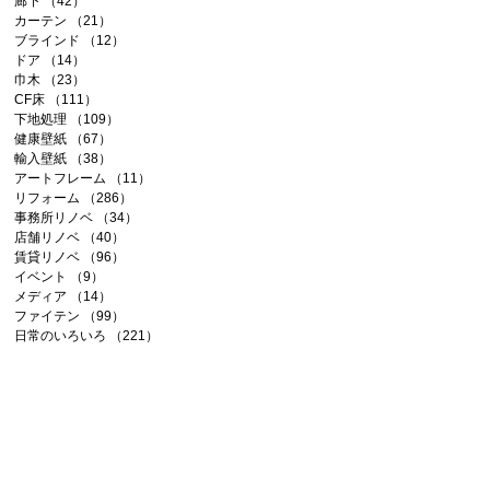
廊下
（42）
42件の記事
カーテン
（21）
21件の記事
ブラインド
（12）
12件の記事
ドア
（14）
14件の記事
巾木
（23）
23件の記事
CF床
（111）
111件の記事
下地処理
（109）
109件の記事
健康壁紙
（67）
67件の記事
輸入壁紙
（38）
38件の記事
アートフレーム
（11）
11件の記事
リフォーム
（286）
286件の記事
事務所リノベ
（34）
34件の記事
店舗リノベ
（40）
40件の記事
賃貸リノベ
（96）
96件の記事
イベント
（9）
9件の記事
メディア
（14）
14件の記事
ファイテン
（99）
99件の記事
日常のいろいろ
（221）
221件の記事