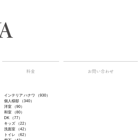
料金
お問い合わせ
インテリア ハナワ
（930）
930件の記事
個人様邸
（340）
340件の記事
洋室
（90）
90件の記事
和室
（80）
80件の記事
DK
（77）
77件の記事
キッズ
（22）
22件の記事
洗面室
（42）
42件の記事
トイレ
（62）
62件の記事