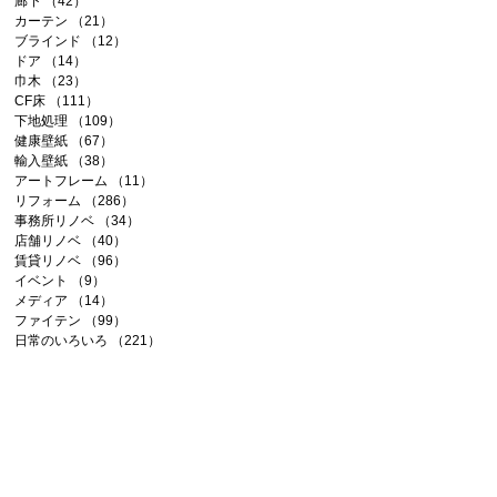
廊下
（42）
42件の記事
カーテン
（21）
21件の記事
ブラインド
（12）
12件の記事
ドア
（14）
14件の記事
巾木
（23）
23件の記事
CF床
（111）
111件の記事
下地処理
（109）
109件の記事
健康壁紙
（67）
67件の記事
輸入壁紙
（38）
38件の記事
アートフレーム
（11）
11件の記事
リフォーム
（286）
286件の記事
事務所リノベ
（34）
34件の記事
店舗リノベ
（40）
40件の記事
賃貸リノベ
（96）
96件の記事
イベント
（9）
9件の記事
メディア
（14）
14件の記事
ファイテン
（99）
99件の記事
日常のいろいろ
（221）
221件の記事