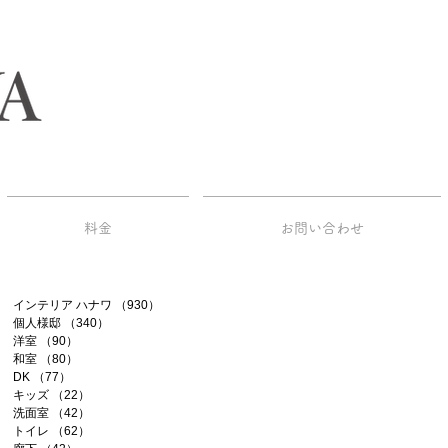
料金
お問い合わせ
インテリア ハナワ
（930）
930件の記事
個人様邸
（340）
340件の記事
洋室
（90）
90件の記事
和室
（80）
80件の記事
DK
（77）
77件の記事
キッズ
（22）
22件の記事
洗面室
（42）
42件の記事
トイレ
（62）
62件の記事