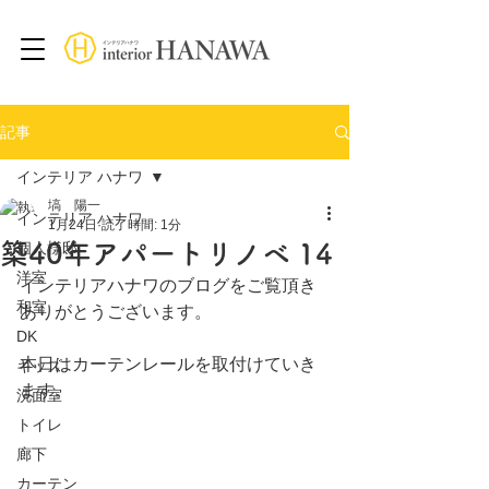
記事
インテリア ハナワ
塙 陽一
インテリア ハナワ
1月24日
読了時間: 1分
築40年アパートリノベ 14
個人様邸
洋室
インテリアハナワのブログをご覧頂き
和室
ありがとうございます。
DK
本日はカーテンレールを取付けていき
キッズ
ます。
洗面室
トイレ
廊下
カーテン