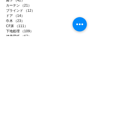
廊下
（42）
42件の記事
カーテン
（21）
21件の記事
ブラインド
（12）
12件の記事
ドア
（14）
14件の記事
巾木
（23）
23件の記事
CF床
（111）
111件の記事
下地処理
（109）
109件の記事
健康壁紙
（67）
67件の記事
輸入壁紙
（38）
38件の記事
アートフレーム
（11）
11件の記事
リフォーム
（286）
286件の記事
事務所リノベ
（34）
34件の記事
店舗リノベ
（40）
40件の記事
賃貸リノベ
（96）
96件の記事
イベント
（9）
9件の記事
メディア
（14）
14件の記事
ファイテン
（99）
99件の記事
日常のいろいろ
（221）
221件の記事
アーカイブ
2026年7月
（5）
5件の記事
2026年6月
（20）
20件の記事
2026年5月
（22）
22件の記事
2026年4月
（15）
15件の記事