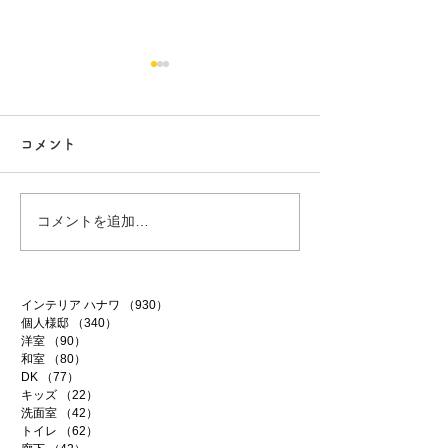
コメント
行方市リフォーム 9
行方市リフォーム
コメントを追加…
インテリア ハナワ
（930）
930件の記事
個人様邸
（340）
340件の記事
洋室
（90）
90件の記事
和室
（80）
80件の記事
DK
（77）
77件の記事
キッズ
（22）
22件の記事
洗面室
（42）
42件の記事
トイレ
（62）
62件の記事