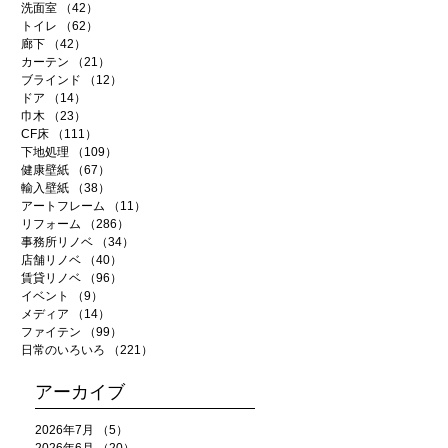
洗面室
（42）
42件の記事
トイレ
（62）
62件の記事
廊下
（42）
42件の記事
カーテン
（21）
21件の記事
ブラインド
（12）
12件の記事
ドア
（14）
14件の記事
巾木
（23）
23件の記事
CF床
（111）
111件の記事
下地処理
（109）
109件の記事
健康壁紙
（67）
67件の記事
輸入壁紙
（38）
38件の記事
アートフレーム
（11）
11件の記事
リフォーム
（286）
286件の記事
事務所リノベ
（34）
34件の記事
店舗リノベ
（40）
40件の記事
賃貸リノベ
（96）
96件の記事
イベント
（9）
9件の記事
メディア
（14）
14件の記事
ファイテン
（99）
99件の記事
日常のいろいろ
（221）
221件の記事
アーカイブ
2026年7月
（5）
5件の記事