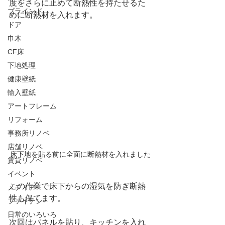
度をさらに止めて断熱性を持たせるた
ブラインド
めに断熱材を入れます。
ドア
巾木
CF床
下地処理
健康壁紙
輸入壁紙
アートフレーム
リフォーム
事務所リノベ
店舗リノベ
床下地を貼る前に全面に断熱材を入れました
賃貸リノベ
イベント
この作業で床下からの湿気を防ぎ断熱
メディア
性も保てます。
ファイテン
日常のいろいろ
次回はパネルを貼り、キッチンを入れ