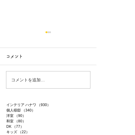
コメント
コメントを追加…
築40年アパートリノベ 32
築40年アパート
インテリア ハナワ
（930）
930件の記事
個人様邸
（340）
340件の記事
洋室
（90）
90件の記事
和室
（80）
80件の記事
DK
（77）
77件の記事
キッズ
（22）
22件の記事