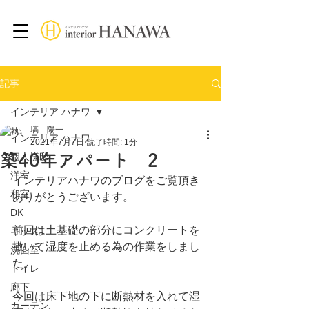
記事
インテリア ハナワ
塙 陽一
インテリア ハナワ
2021年7月7日
読了時間: 1分
築40年アパート 2
個人様邸
洋室
インテリアハナワのブログをご覧頂き
和室
ありがとうございます。
DK
前回は土基礎の部分にコンクリートを
キッズ
撒いて湿度を止める為の作業をしまし
洗面室
た。
トイレ
廊下
今回は床下地の下に断熱材を入れて湿
カーテン