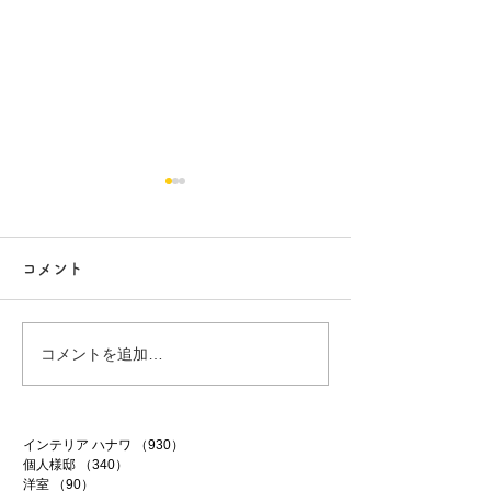
コメント
コメントを追加…
築40年アパートリノベ 32
築40年アパート
インテリア ハナワ
（930）
930件の記事
個人様邸
（340）
340件の記事
洋室
（90）
90件の記事