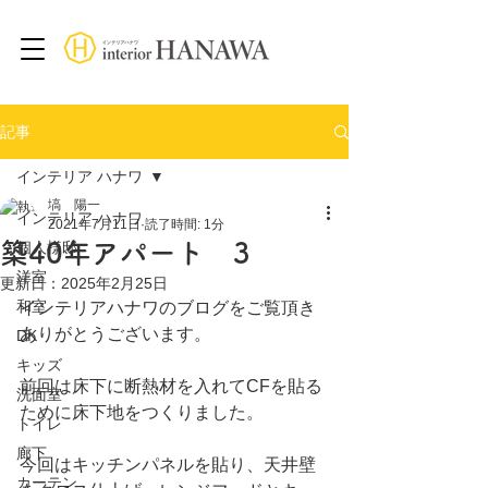
記事
インテリア ハナワ
塙 陽一
インテリア ハナワ
2021年7月11日
読了時間: 1分
築40年アパート 3
個人様邸
洋室
更新日：
2025年2月25日
和室
インテリアハナワのブログをご覧頂き
ありがとうございます。
DK
キッズ
前回は床下に断熱材を入れてCFを貼る
洗面室
ために床下地をつくりました。
トイレ
廊下
今回はキッチンパネルを貼り、天井壁
カーテン