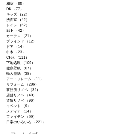
和室
（80）
80件の記事
DK
（77）
77件の記事
キッズ
（22）
22件の記事
洗面室
（42）
42件の記事
トイレ
（62）
62件の記事
廊下
（42）
42件の記事
カーテン
（21）
21件の記事
ブラインド
（12）
12件の記事
ドア
（14）
14件の記事
巾木
（23）
23件の記事
CF床
（111）
111件の記事
下地処理
（109）
109件の記事
健康壁紙
（67）
67件の記事
輸入壁紙
（38）
38件の記事
アートフレーム
（11）
11件の記事
リフォーム
（286）
286件の記事
事務所リノベ
（34）
34件の記事
店舗リノベ
（40）
40件の記事
賃貸リノベ
（96）
96件の記事
イベント
（9）
9件の記事
メディア
（14）
14件の記事
ファイテン
（99）
99件の記事
日常のいろいろ
（221）
221件の記事