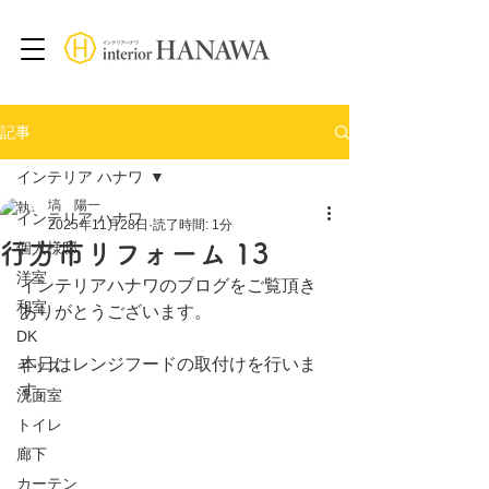
記事
インテリア ハナワ
塙 陽一
インテリア ハナワ
2025年11月28日
読了時間: 1分
行方市リフォーム 13
個人様邸
洋室
インテリアハナワのブログをご覧頂き
和室
ありがとうございます。
DK
本日はレンジフードの取付けを行いま
キッズ
す。
洗面室
トイレ
廊下
カーテン