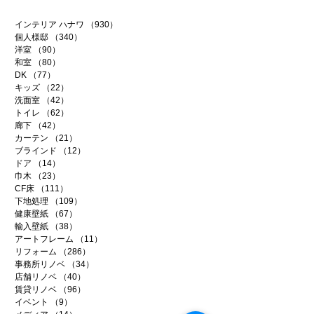
インテリア ハナワ
（930）
930件の記事
個人様邸
（340）
340件の記事
洋室
（90）
90件の記事
和室
（80）
80件の記事
DK
（77）
77件の記事
キッズ
（22）
22件の記事
洗面室
（42）
42件の記事
トイレ
（62）
62件の記事
廊下
（42）
42件の記事
カーテン
（21）
21件の記事
ブラインド
（12）
12件の記事
ドア
（14）
14件の記事
巾木
（23）
23件の記事
CF床
（111）
111件の記事
下地処理
（109）
109件の記事
健康壁紙
（67）
67件の記事
輸入壁紙
（38）
38件の記事
アートフレーム
（11）
11件の記事
リフォーム
（286）
286件の記事
事務所リノベ
（34）
34件の記事
店舗リノベ
（40）
40件の記事
賃貸リノベ
（96）
96件の記事
イベント
（9）
9件の記事