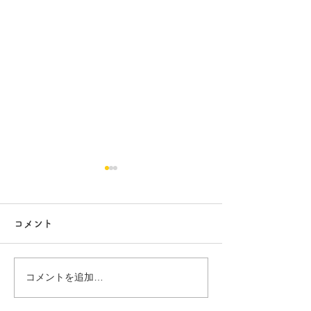
コメント
行方市リフォーム 9
行方市リフォーム
コメントを追加…