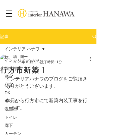
記事
インテリア ハナワ
塙 陽一
インテリア ハナワ
2025年10月7日
読了時間: 1分
行方市新築 1
個人様邸
洋室
インテリアハナワのブログをご覧頂き
和室
ありがとうございます。
DK
本日から行方市にて新築内装工事を行
キッズ
います。
洗面室
トイレ
廊下
カーテン