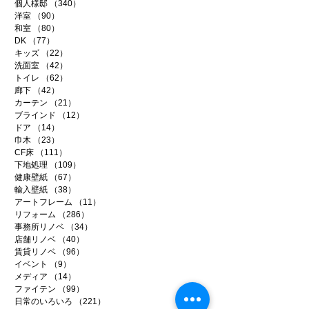
個人様邸
（340）
340件の記事
洋室
（90）
90件の記事
和室
（80）
80件の記事
DK
（77）
77件の記事
キッズ
（22）
22件の記事
洗面室
（42）
42件の記事
トイレ
（62）
62件の記事
廊下
（42）
42件の記事
カーテン
（21）
21件の記事
ブラインド
（12）
12件の記事
ドア
（14）
14件の記事
巾木
（23）
23件の記事
CF床
（111）
111件の記事
下地処理
（109）
109件の記事
健康壁紙
（67）
67件の記事
輸入壁紙
（38）
38件の記事
アートフレーム
（11）
11件の記事
リフォーム
（286）
286件の記事
事務所リノベ
（34）
34件の記事
店舗リノベ
（40）
40件の記事
賃貸リノベ
（96）
96件の記事
イベント
（9）
9件の記事
メディア
（14）
14件の記事
ファイテン
（99）
99件の記事
日常のいろいろ
（221）
221件の記事