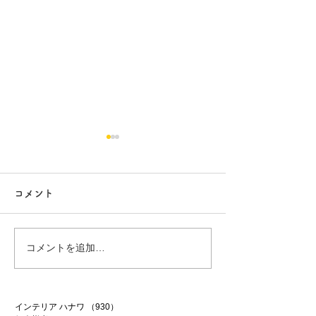
コメント
行方市リフォーム 9
行方市リフォーム
コメントを追加…
インテリア ハナワ
（930）
930件の記事