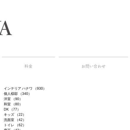
料金
お問い合わせ
インテリア ハナワ
（930）
930件の記事
個人様邸
（340）
340件の記事
洋室
（90）
90件の記事
和室
（80）
80件の記事
DK
（77）
77件の記事
キッズ
（22）
22件の記事
洗面室
（42）
42件の記事
トイレ
（62）
62件の記事