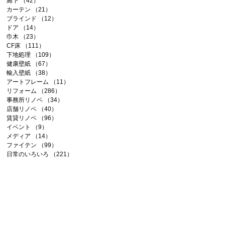
廊下
（42）
42件の記事
カーテン
（21）
21件の記事
ブラインド
（12）
12件の記事
ドア
（14）
14件の記事
巾木
（23）
23件の記事
CF床
（111）
111件の記事
下地処理
（109）
109件の記事
健康壁紙
（67）
67件の記事
輸入壁紙
（38）
38件の記事
アートフレーム
（11）
11件の記事
リフォーム
（286）
286件の記事
事務所リノベ
（34）
34件の記事
店舗リノベ
（40）
40件の記事
賃貸リノベ
（96）
96件の記事
イベント
（9）
9件の記事
メディア
（14）
14件の記事
ファイテン
（99）
99件の記事
日常のいろいろ
（221）
221件の記事