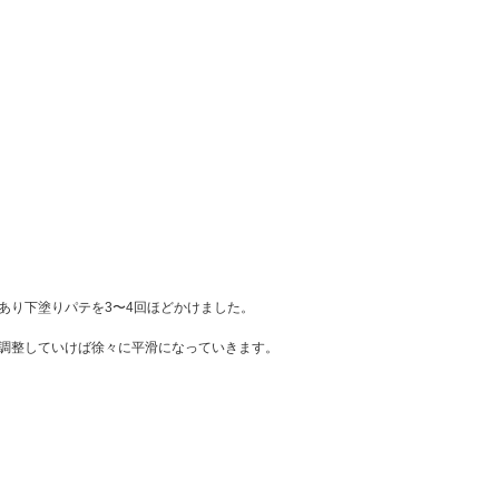
あり下塗りパテを3〜4回ほどかけました。
調整していけば徐々に平滑になっていきます。