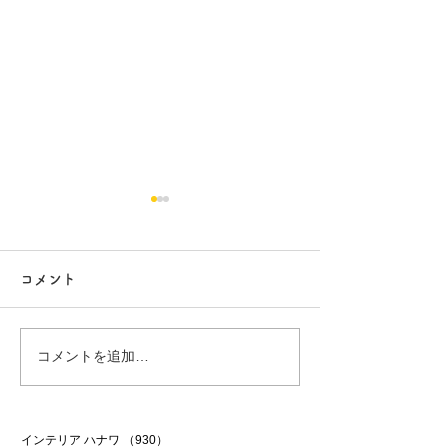
コメント
行方市リフォーム 9
行方市リフォーム
コメントを追加…
インテリア ハナワ
（930）
930件の記事