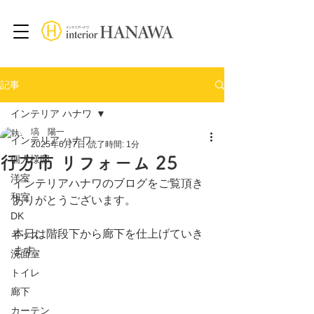
記事
インテリア ハナワ
塙 陽一
インテリア ハナワ
2025年6月7日
読了時間: 1分
行方市 リフォーム 25
個人様邸
洋室
インテリアハナワのブログをご覧頂き
和室
ありがとうございます。
DK
本日は階段下から廊下を仕上げていき
キッズ
ます。
洗面室
トイレ
廊下
カーテン