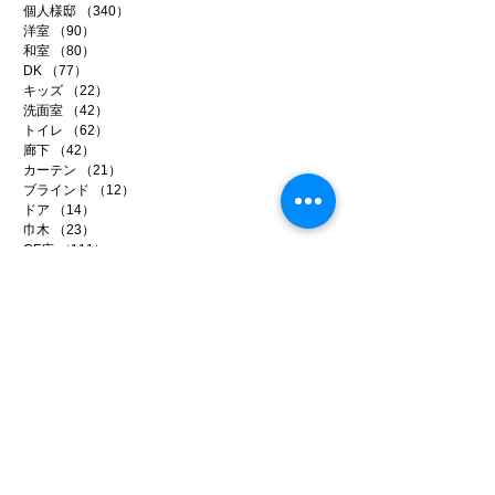
個人様邸
（340）
340件の記事
洋室
（90）
90件の記事
和室
（80）
80件の記事
DK
（77）
77件の記事
キッズ
（22）
22件の記事
洗面室
（42）
42件の記事
トイレ
（62）
62件の記事
廊下
（42）
42件の記事
カーテン
（21）
21件の記事
ブラインド
（12）
12件の記事
ドア
（14）
14件の記事
巾木
（23）
23件の記事
CF床
（111）
111件の記事
下地処理
（109）
109件の記事
健康壁紙
（67）
67件の記事
輸入壁紙
（38）
38件の記事
アートフレーム
（11）
11件の記事
リフォーム
（286）
286件の記事
事務所リノベ
（34）
34件の記事
店舗リノベ
（40）
40件の記事
賃貸リノベ
（96）
96件の記事
イベント
（9）
9件の記事
メディア
（14）
14件の記事
ファイテン
（99）
99件の記事
日常のいろいろ
（221）
221件の記事