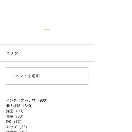
コメント
行方市リフォーム 9
行方市リフォーム
コメントを追加…
インテリア ハナワ
（930）
930件の記事
個人様邸
（340）
340件の記事
洋室
（90）
90件の記事
和室
（80）
80件の記事
DK
（77）
77件の記事
キッズ
（22）
22件の記事