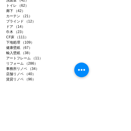
洗面室
（42）
42件の記事
トイレ
（62）
62件の記事
廊下
（42）
42件の記事
カーテン
（21）
21件の記事
ブラインド
（12）
12件の記事
ドア
（14）
14件の記事
巾木
（23）
23件の記事
CF床
（111）
111件の記事
下地処理
（109）
109件の記事
健康壁紙
（67）
67件の記事
輸入壁紙
（38）
38件の記事
アートフレーム
（11）
11件の記事
リフォーム
（286）
286件の記事
事務所リノベ
（34）
34件の記事
店舗リノベ
（40）
40件の記事
賃貸リノベ
（96）
96件の記事
イベント
（9）
9件の記事
メディア
（14）
14件の記事
ファイテン
（99）
99件の記事
日常のいろいろ
（221）
221件の記事
アーカイブ
2026年7月
（5）
5件の記事
2026年6月
（20）
20件の記事