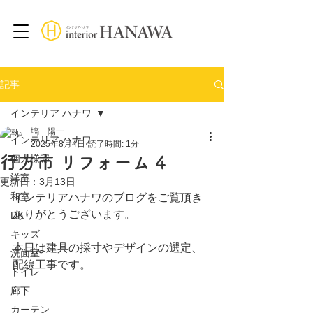
記事
インテリア ハナワ
塙 陽一
インテリア ハナワ
2025年8月4日
読了時間: 1分
行方市 リフォーム 4
個人様邸
洋室
更新日：
3月13日
和室
インテリアハナワのブログをご覧頂き
ありがとうございます。
DK
キッズ
本日は建具の採寸やデザインの選定、
洗面室
配線工事です。
トイレ
廊下
カーテン